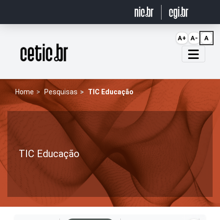
Ir para o conteúdo
A+
A-
A
Página inicial
Home
Pesquisas
TIC Educação
TIC Educação