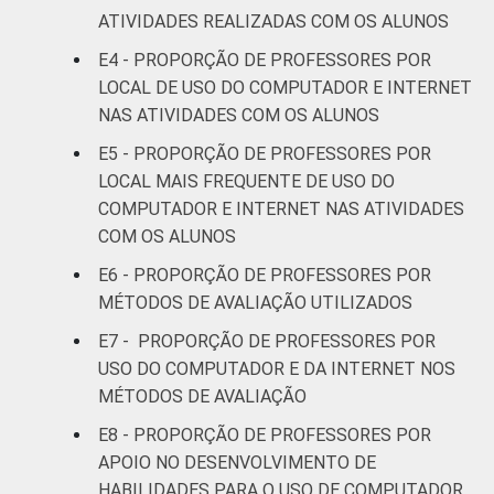
95
Oeste
ATIVIDADES REALIZADAS COM OS ALUNOS
E4 - PROPORÇÃO DE PROFESSORES POR
Nordeste
94
LOCAL DE USO DO COMPUTADOR E INTERNET
NAS ATIVIDADES COM OS ALUNOS
Sudeste
97
E5 - PROPORÇÃO DE PROFESSORES POR
Sul
96
LOCAL MAIS FREQUENTE DE USO DO
COMPUTADOR E INTERNET NAS ATIVIDADES
DEPENDÊNCIA
Pública
COM OS ALUNOS
94
ADMINISTRATIVA
Municipal
E6 - PROPORÇÃO DE PROFESSORES POR
MÉTODOS DE AVALIAÇÃO UTILIZADOS
Pública
96
E7 - PROPORÇÃO DE PROFESSORES POR
Estadual
USO DO COMPUTADOR E DA INTERNET NOS
Total —
MÉTODOS DE AVALIAÇÃO
96
Públicas
E8 - PROPORÇÃO DE PROFESSORES POR
APOIO NO DESENVOLVIMENTO DE
Particular
97
HABILIDADES PARA O USO DE COMPUTADOR