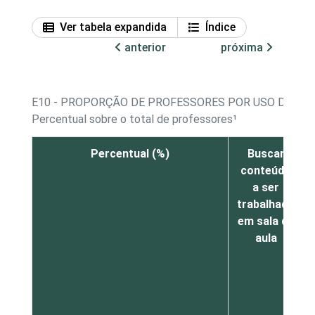
Ver tabela expandida
Índice
anterior
próxima
E10 - PROPORÇÃO DE PROFESSORES POR USO DA INT
Percentual sobre o total de professores¹
Percentual (%)
Buscar
conteúdo
a ser
trabalhado
em sala de
aula