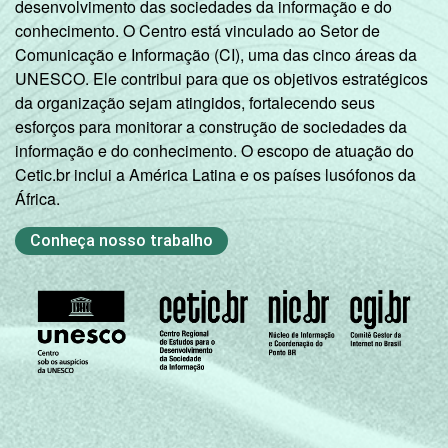
desenvolvimento das sociedades da informação e do
dezembro de 2013.
conhecimento. O Centro está vinculado ao Setor de
Fonte: NIC.br - set 2013 / dez 2013
Comunicação e Informação (CI), uma das cinco áreas da
UNESCO. Ele contribui para que os objetivos estratégicos
da organização sejam atingidos, fortalecendo seus
esforços para monitorar a construção de sociedades da
informação e do conhecimento. O escopo de atuação do
Cetic.br inclui a América Latina e os países lusófonos da
África.
Conheça nosso trabalho