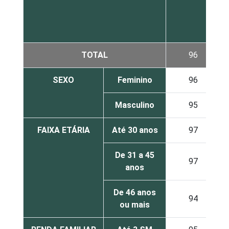
TOTAL
96
SEXO
Feminino
96
Masculino
95
FAIXA ETÁRIA
Até 30 anos
97
De 31 a 45
97
anos
De 46 anos
94
ou mais