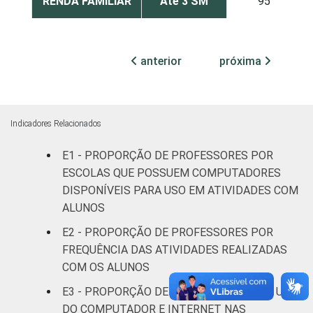
RENDA FAMILIAR
Até 3 SM
95
Mais de 3
96
até 5 SM
anterior
próxima
Mais de 5
97
SM
Indicadores Relacionados
RENDA PESSOAL
Até 3 SM
96
E1 - PROPORÇÃO DE PROFESSORES POR
Mais de 3
ESCOLAS QUE POSSUEM COMPUTADORES
96
até 5 SM
DISPONÍVEIS PARA USO EM ATIVIDADES COM
ALUNOS
Mais de 5
97
E2 - PROPORÇÃO DE PROFESSORES POR
SM
FREQUÊNCIA DAS ATIVIDADES REALIZADAS
COM OS ALUNOS
REGIÃO
Norte
94
E3 - PROPORÇÃO DE PROFESSORES POR USO
Centro-
DO COMPUTADOR E INTERNET NAS