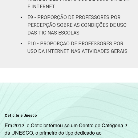
E INTERNET
SÉRIE
4ª série / 5º
E9 - PROPORÇÃO DE PROFESSORES POR
ano do
96
Ensino
PERCEPÇÃO SOBRE AS CONDIÇÕES DE USO
Fundamental
DAS TIC NAS ESCOLAS
E10 - PROPORÇÃO DE PROFESSORES POR
8ª série / 9º
USO DA INTERNET NAS ATIVIDADES GERAIS
ano do
96
Ensino
Fundamental
2º ano do
Ensino
96
Médio
¹ Base: 1987 professores. Respostas
Cetic.br e Unesco
estimuladas. Cada item apresentado se
Em 2012, o Cetic.br tornou-se um Centro de Categoria 2
refere apenas aos resultados da alternativa
da UNESCO, o primeiro do tipo dedicado ao
"sim". Dados coletados entre setembro e