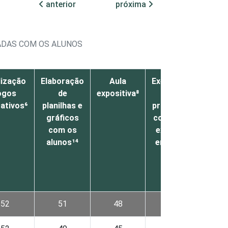
anterior
próxima
ADAS COM OS ALUNOS
lização
Elaboração
Aula
Exercícios
Contr
ogos
de
expositiva⁸
para
co
ativos⁶
planilhas e
prática do
comu
gráficos
conteúdo
por m
com os
exposto
pro
alunos¹⁴
em aula⁹
temá
52
51
48
47