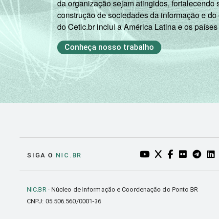
da organização sejam atingidos, fortalecendo 
ano do
construção de sociedades da informação e do
Ensino
do Cetic.br inclui a América Latina e os países
Fundamental
Conheça nosso trabalho
2º ano do
Ensino
Médio
¹ Respostas estimuladas. Cada item ap
dezembro de 2013.
² Base 494: professores que costumam 
³ Base 1397: professores que costumam 
⁴ Base 1339: professores que costumam
YOUTUBE DO NIC.BR
TWITTER DO NIC
FACEBOOK DO
FLICKR DO
TELEGR
LI
SIGA O
NIC.BR
⁵ Base 1325: professores que costumam
⁶ Base 1023: professores que costumam
⁷ Base 780: professores que costumam 
NIC.BR
- Núcleo de Informação e Coordenação do Ponto BR
⁸ Base 1436: professores que costumam
CNPJ: 05.506.560/0001-36
⁹ Base 1439: professores que costumam