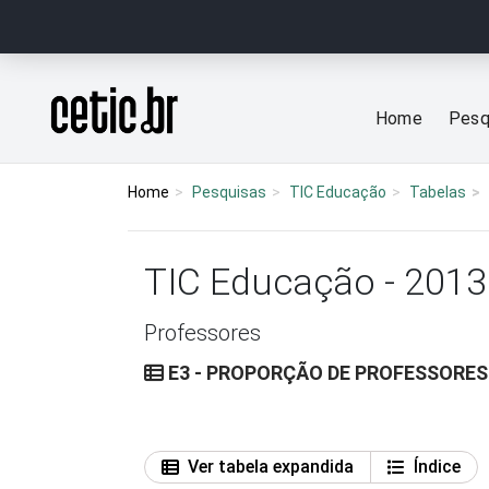
Ir para o conteúdo
Página inicial
Home
Pesq
Home
Pesquisas
TIC Educação
Tabelas
TIC Educação - 2013
Professores
E3 - PROPORÇÃO DE PROFESSORES
Ver tabela expandida
Índice