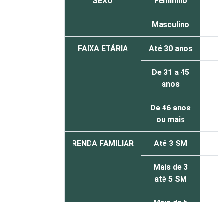
SEXO
Feminino
Masculino
FAIXA ETÁRIA
Até 30 anos
De 31 a 45
anos
De 46 anos
ou mais
RENDA FAMILIAR
Até 3 SM
Mais de 3
até 5 SM
Mais de 5
SM