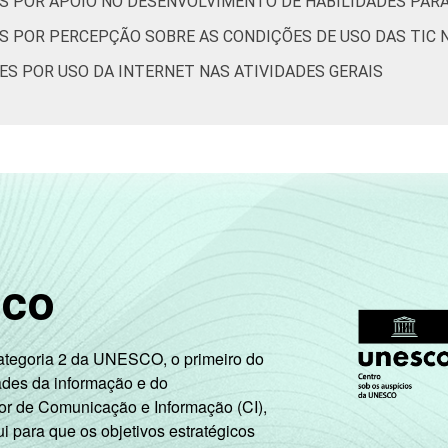
S POR APOIO NO DESENVOLVIMENTO DE HABILIDADES PAR
73
69
67
61
S POR PERCEPÇÃO SOBRE AS CONDIÇÕES DE USO DAS TIC 
69
68
57
54
ES POR USO DA INTERNET NAS ATIVIDADES GERAIS
68
67
59
49
68
67
58
50
74
70
75
62
sco
Categoria 2 da UNESCO, o primeiro do
67
71
63
52
ades da informação e do
or de Comunicação e Informação (CI),
 para que os objetivos estratégicos