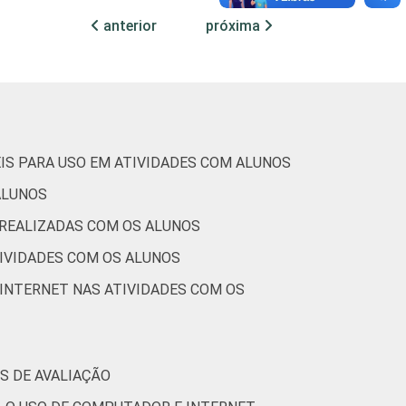
anterior
próxima
47
50
45
44
54
48
45
44
59
58
55
54
IS PARA USO EM ATIVIDADES COM ALUNOS
ALUNOS
36
47
43
43
 REALIZADAS COM OS ALUNOS
TIVIDADES COM OS ALUNOS
46
47
50
45
INTERNET NAS ATIVIDADES COM OS
36
35
32
35
59
55
48
47
S DE AVALIAÇÃO