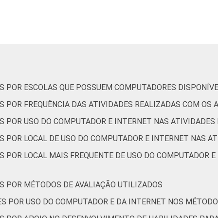
70
64
61
49
68
69
59
50
72
72
68
64
S POR ESCOLAS QUE POSSUEM COMPUTADORES DISPONÍVE
S POR FREQUÊNCIA DAS ATIVIDADES REALIZADAS COM OS 
57
62
59
47
S POR USO DO COMPUTADOR E INTERNET NAS ATIVIDADES
S POR LOCAL DE USO DO COMPUTADOR E INTERNET NAS A
61
65
63
57
S POR LOCAL MAIS FREQUENTE DE USO DO COMPUTADOR E 
53
53
48
35
S POR MÉTODOS DE AVALIAÇÃO UTILIZADOS
74
73
65
56
ES POR USO DO COMPUTADOR E DA INTERNET NOS MÉTODO