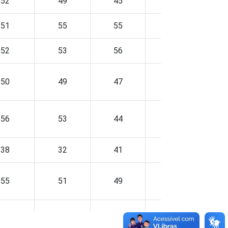
52
49
45
46
51
55
55
49
52
53
56
45
50
49
47
46
56
53
44
51
38
32
41
42
55
51
49
43
55
55
49
49