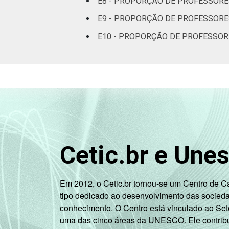
E8 - PROPORÇÃO DE PROFESSORE
Sul
E9 - PROPORÇÃO DE PROFESSORE
DEPENDÊNCIA
Pública
E10 - PROPORÇÃO DE PROFESSOR
ADMINISTRATIVA
Municipal
Pública
Estadual
Total —
Públicas
Particular
Cetic.br e Une
SÉRIE
4ª série / 5º
ano do
Em 2012, o Cetic.br tornou-se um Centro de 
Ensino
tipo dedicado ao desenvolvimento das socied
Fundamental
conhecimento. O Centro está vinculado ao Set
uma das cinco áreas da UNESCO. Ele contribui
8ª série / 9º