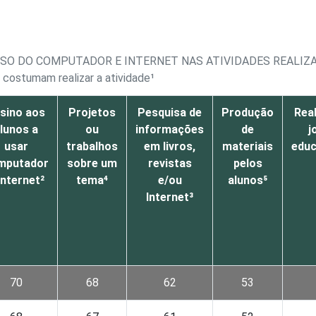
USO DO COMPUTADOR E INTERNET NAS ATIVIDADES REALIZ
 costumam realizar a atividade¹
sino aos
Projetos
Pesquisa de
Produção
Rea
lunos a
ou
informações
de
j
usar
trabalhos
em livros,
materiais
educ
mputador
sobre um
revistas
pelos
Internet²
tema⁴
e/ou
alunos⁵
Internet³
70
68
62
53