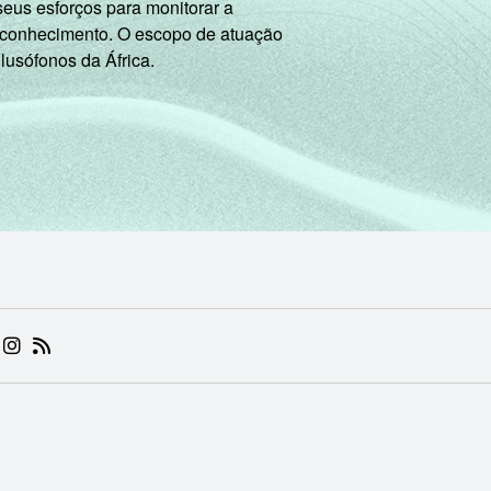
seus esforços para monitorar a
 conhecimento. O escopo de atuação
77
68
65
55
 lusófonos da África.
65
65
59
52
resentado se refere apenas aos resultados da alternativa "sim"
ensinar os alunos a usar computador e Internet durante o temp
realizar pesquisas de informações em livros, revistas e/ou Int
 realizar projetos ou trabalhos sobre um tema durante o tempo
 (ABRE EM NOVA ABA)
.BR (ABRE EM NOVA ABA)
 NIC.BR (ABRE EM NOVA ABA)
 NIC.BR (ABRE EM NOVA ABA)
AM DO NIC.BR (ABRE EM NOVA ABA)
NKEDIN DO NIC.BR (ABRE EM NOVA ABA)
INSTAGRAM DO NIC.BR (ABRE EM NOVA ABA)
RSS DO NIC.BR (ABRE EM NOVA ABA)
 promover a produção de materiais pelos alunos durante o tem
 realizar jogos educativos durante o tempo de aula.
realizar contribuição com a comunidade por meio de projetos 
 realizar aulas expositivas durante o tempo de aula.
 realizar exercícios para prática do conteúdo exposto em aula