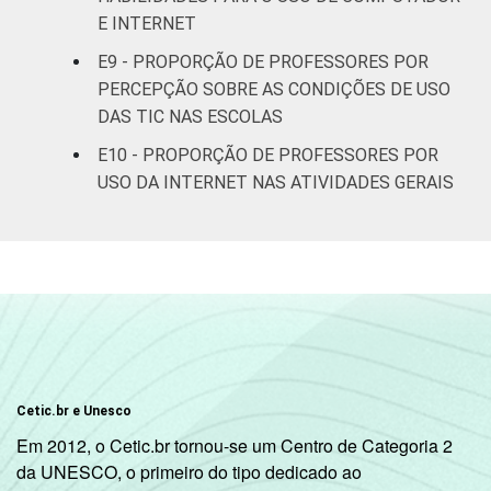
Ensino
E INTERNET
Fundamental
E9 - PROPORÇÃO DE PROFESSORES POR
PERCEPÇÃO SOBRE AS CONDIÇÕES DE USO
8ª série / 9º
DAS TIC NAS ESCOLAS
ano do
63
17
Ensino
E10 - PROPORÇÃO DE PROFESSORES POR
Fundamental
USO DA INTERNET NAS ATIVIDADES GERAIS
2º ano do
Ensino
65
20
Médio
¹ Base: 1987 professores. Respostas
estimuladas. Dados coletados entre
setembro e dezembro de 2013.
Fonte: NIC.br - set 2013 / dez 2013
Cetic.br e Unesco
Em 2012, o Cetic.br tornou-se um Centro de Categoria 2
da UNESCO, o primeiro do tipo dedicado ao