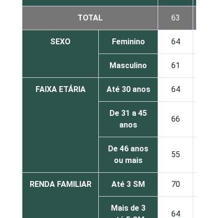
TOTAL
63
19
SEXO
Feminino
64
18
Masculino
61
20
FAIXA ETÁRIA
Até 30 anos
64
17
De 31 a 45
66
17
anos
De 46 anos
55
22
ou mais
RENDA FAMILIAR
Até 3 SM
70
21
Mais de 3
64
15