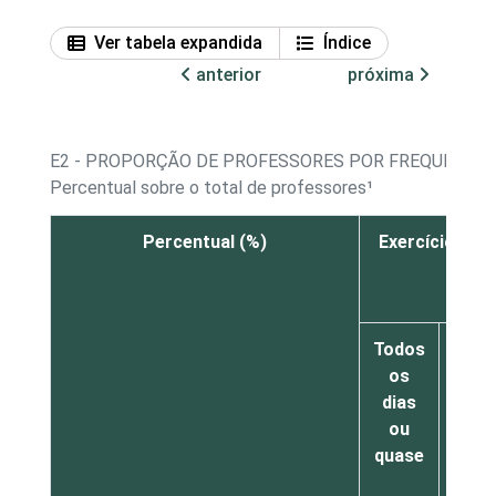
Ver tabela expandida
Índice
anterior
próxima
E2 - PROPORÇÃO DE PROFESSORES POR FREQUÊNCIA
Percentual sobre o total de professores¹
Percentual (%)
Exercícios pa
Todos
Pel
os
men
dias
um
ou
vez 
quase
sem