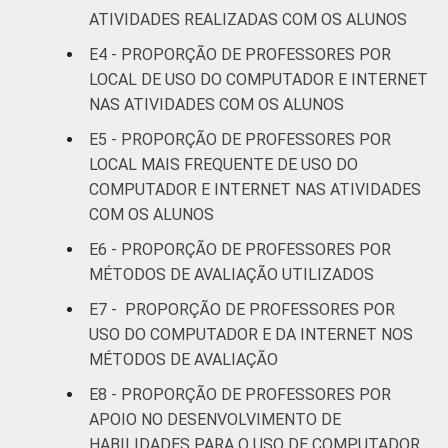
ATIVIDADES REALIZADAS COM OS ALUNOS
Sudeste
59
18
E4 - PROPORÇÃO DE PROFESSORES POR
LOCAL DE USO DO COMPUTADOR E INTERNET
Sul
59
21
NAS ATIVIDADES COM OS ALUNOS
E5 - PROPORÇÃO DE PROFESSORES POR
DEPENDÊNCIA
Pública
59
21
LOCAL MAIS FREQUENTE DE USO DO
ADMINISTRATIVA
Municipal
COMPUTADOR E INTERNET NAS ATIVIDADES
COM OS ALUNOS
Pública
64
18
Estadual
E6 - PROPORÇÃO DE PROFESSORES POR
MÉTODOS DE AVALIAÇÃO UTILIZADOS
Total —
62
19
E7 - PROPORÇÃO DE PROFESSORES POR
Públicas
USO DO COMPUTADOR E DA INTERNET NOS
MÉTODOS DE AVALIAÇÃO
Particular
66
18
E8 - PROPORÇÃO DE PROFESSORES POR
SÉRIE
4ª série / 5º
APOIO NO DESENVOLVIMENTO DE
ano do
HABILIDADES PARA O USO DE COMPUTADOR
61
20