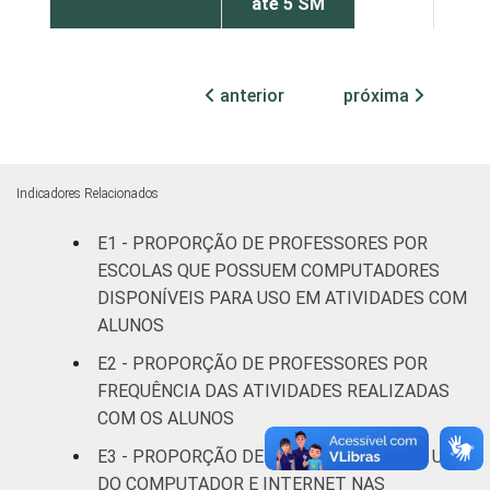
até 5 SM
Mais de 5
62
20
SM
anterior
próxima
RENDA PESSOAL
Até 3 SM
64
19
Mais de 3
Indicadores Relacionados
63
18
até 5 SM
E1 - PROPORÇÃO DE PROFESSORES POR
ESCOLAS QUE POSSUEM COMPUTADORES
Mais de 5
62
19
SM
DISPONÍVEIS PARA USO EM ATIVIDADES COM
ALUNOS
REGIÃO
Norte
72
18
E2 - PROPORÇÃO DE PROFESSORES POR
FREQUÊNCIA DAS ATIVIDADES REALIZADAS
Centro-
65
22
COM OS ALUNOS
Oeste
E3 - PROPORÇÃO DE PROFESSORES POR USO
DO COMPUTADOR E INTERNET NAS
Nordeste
72
16