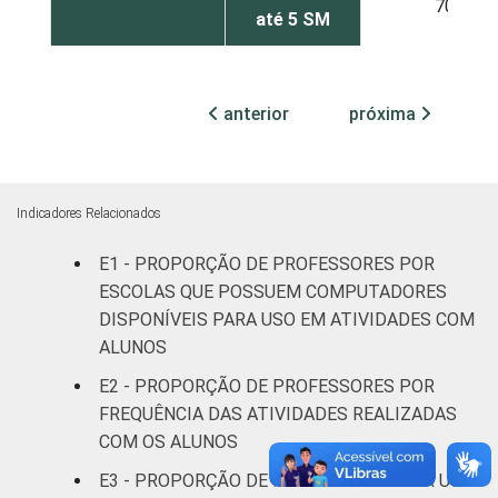
70
até 5 SM
Mais de 5
74
SM
anterior
próxima
RENDA PESSOAL
Até 3 SM
69
Mais de 3
Indicadores Relacionados
75
até 5 SM
E1 - PROPORÇÃO DE PROFESSORES POR
Mais de 5
ESCOLAS QUE POSSUEM COMPUTADORES
71
SM
DISPONÍVEIS PARA USO EM ATIVIDADES COM
ALUNOS
REGIÃO
Norte
52
E2 - PROPORÇÃO DE PROFESSORES POR
FREQUÊNCIA DAS ATIVIDADES REALIZADAS
Centro-
72
COM OS ALUNOS
Oeste
E3 - PROPORÇÃO DE PROFESSORES POR USO