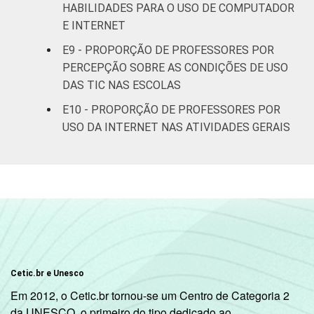
HABILIDADES PARA O USO DE COMPUTADOR
76
Ensino
E INTERNET
Fundamental
E9 - PROPORÇÃO DE PROFESSORES POR
PERCEPÇÃO SOBRE AS CONDIÇÕES DE USO
8ª série / 9º
ano do
DAS TIC NAS ESCOLAS
68
Ensino
E10 - PROPORÇÃO DE PROFESSORES POR
Fundamental
USO DA INTERNET NAS ATIVIDADES GERAIS
2º ano do
Ensino
73
Médio
¹ Base: 1246 professores que utilizaram
computador e/ou Internet para realizar
alguma atividade. Respostas estimuladas.
Cada item apresentado se refere apenas aos
Cetic.br e Unesco
resultados da alternativa "sim". Dados
Em 2012, o Cetic.br tornou-se um Centro de Categoria 2
coletados entre setembro e dezembro de
da UNESCO, o primeiro do tipo dedicado ao