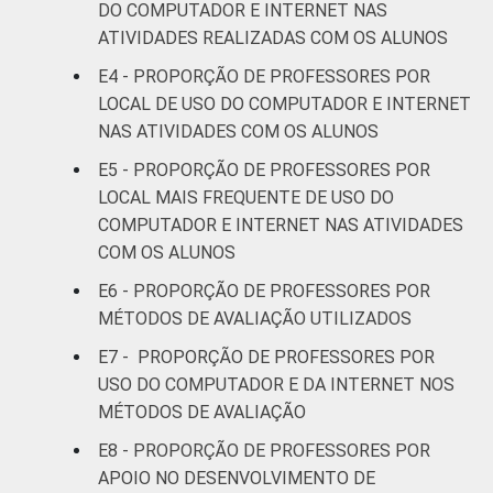
Nordeste
54
DO COMPUTADOR E INTERNET NAS
ATIVIDADES REALIZADAS COM OS ALUNOS
Sudeste
74
E4 - PROPORÇÃO DE PROFESSORES POR
LOCAL DE USO DO COMPUTADOR E INTERNET
Sul
87
NAS ATIVIDADES COM OS ALUNOS
E5 - PROPORÇÃO DE PROFESSORES POR
DEPENDÊNCIA
Pública
76
ADMINISTRATIVA
LOCAL MAIS FREQUENTE DE USO DO
Municipal
COMPUTADOR E INTERNET NAS ATIVIDADES
Pública
COM OS ALUNOS
76
Estadual
E6 - PROPORÇÃO DE PROFESSORES POR
MÉTODOS DE AVALIAÇÃO UTILIZADOS
Total —
76
E7 - PROPORÇÃO DE PROFESSORES POR
Públicas
USO DO COMPUTADOR E DA INTERNET NOS
MÉTODOS DE AVALIAÇÃO
Particular
62
E8 - PROPORÇÃO DE PROFESSORES POR
SÉRIE
4ª série / 5º
APOIO NO DESENVOLVIMENTO DE
ano do