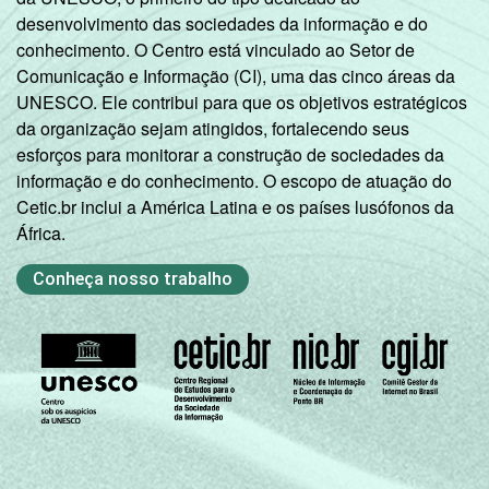
2013.
desenvolvimento das sociedades da informação e do
Fonte: NIC.br - set 2013 / dez 2013
conhecimento. O Centro está vinculado ao Setor de
Comunicação e Informação (CI), uma das cinco áreas da
UNESCO. Ele contribui para que os objetivos estratégicos
da organização sejam atingidos, fortalecendo seus
esforços para monitorar a construção de sociedades da
informação e do conhecimento. O escopo de atuação do
Cetic.br inclui a América Latina e os países lusófonos da
África.
Conheça nosso trabalho