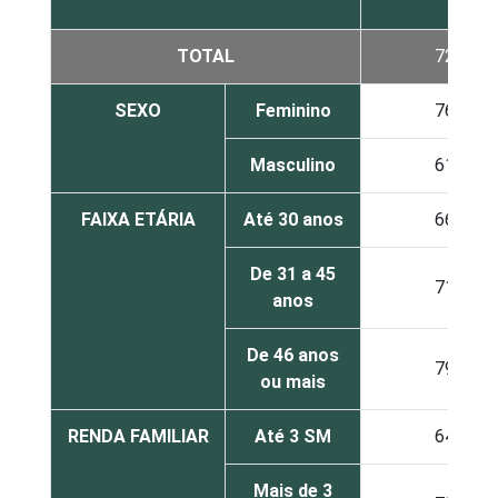
TOTAL
72
SEXO
Feminino
76
Masculino
61
FAIXA ETÁRIA
Até 30 anos
66
De 31 a 45
71
anos
De 46 anos
79
ou mais
RENDA FAMILIAR
Até 3 SM
64
Mais de 3