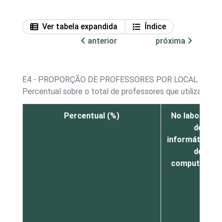
Ver tabela expandida
Índice
anterior
próxima
E4 - PROPORÇÃO DE PROFESSORES POR LOCAL DE U
Percentual sobre o total de professores que utilizaram c
Percentual (%)
No laboratóri
de
informática/sa
de
computadore