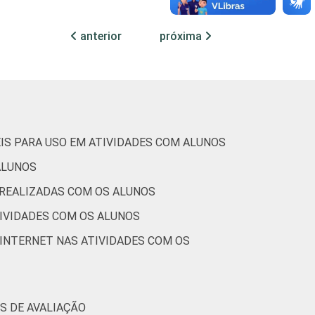
1
0
2
anterior
próxima
1
1
0
0
1
0
1
2
2
IS PARA USO EM ATIVIDADES COM ALUNOS
ALUNOS
2
1
1
 REALIZADAS COM OS ALUNOS
TIVIDADES COM OS ALUNOS
3
1
2
INTERNET NAS ATIVIDADES COM OS
0
0
1
1
0
0
S DE AVALIAÇÃO