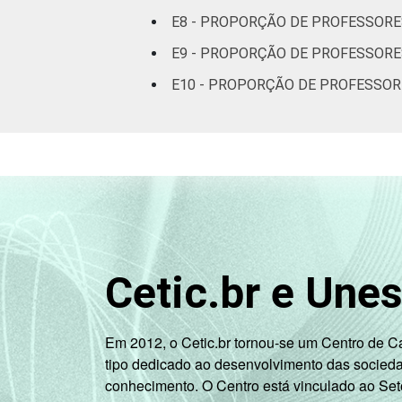
DEPENDÊNCIA
Pública
E8 - PROPORÇÃO DE PROFESSORE
ADMINISTRATIVA
Municipal
E9 - PROPORÇÃO DE PROFESSORE
Pública
E10 - PROPORÇÃO DE PROFESSOR
Estadual
Total —
Públicas
Particular
SÉRIE
4ª série / 5º
ano do
Cetic.br e Une
Ensino
Fundamental
Em 2012, o Cetic.br tornou-se um Centro de 
8ª série / 9º
tipo dedicado ao desenvolvimento das socied
ano do
conhecimento. O Centro está vinculado ao Set
Ensino