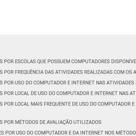
53
32
7
4
54
33
7
5
44
41
10
3
34
44
15
1
S POR ESCOLAS QUE POSSUEM COMPUTADORES DISPONÍVE
S POR FREQUÊNCIA DAS ATIVIDADES REALIZADAS COM OS 
44
36
7
9
S POR USO DO COMPUTADOR E INTERNET NAS ATIVIDADES
S POR LOCAL DE USO DO COMPUTADOR E INTERNET NAS A
33
49
7
4
S POR LOCAL MAIS FREQUENTE DE USO DO COMPUTADOR E 
58
32
5
3
S POR MÉTODOS DE AVALIAÇÃO UTILIZADOS
51
27
13
8
ES POR USO DO COMPUTADOR E DA INTERNET NOS MÉTODO