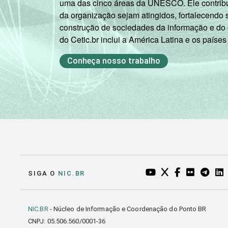
uma das cinco áreas da UNESCO. Ele contribui
Fundamental
da organização sejam atingidos, fortalecendo 
construção de sociedades da informação e do
2º ano do
do Cetic.br inclui a América Latina e os países
Ensino Médio
Conheça nosso trabalho
¹ Base: 1246 professores que utilizara
setembro e dezembro de 2013.
Fonte: NIC.br - set 2013 / dez 2013
YOUTUBE DO NIC.BR
TWITTER DO NIC
FACEBOOK DO
FLICKR DO
TELEGR
LI
SIGA O
NIC.BR
NIC.BR
- Núcleo de Informação e Coordenação do Ponto BR
CNPJ: 05.506.560/0001-36