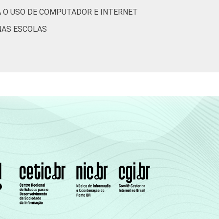
1
1
0
A O USO DE COMPUTADOR E INTERNET
NAS ESCOLAS
1
0
2
1
0
1
1
1
1
2
0
0
0
1
1