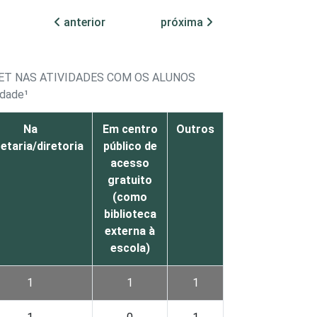
anterior
próxima
ET NAS ATIVIDADES COM OS ALUNOS
idade¹
Na
Em centro
Outros
etaria/diretoria
público de
acesso
gratuito
(como
biblioteca
externa à
escola)
1
1
1