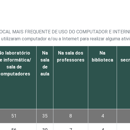
LOCAL MAIS FREQUENTE DE USO DO COMPUTADOR E INTERN
utilizaram computador e/ou a Internet para realizar alguma ativ
No laboratório
Na
Na sala dos
Na
e informática/
sala
professores
biblioteca
secr
sala de
de
computadores
aula
51
35
8
4