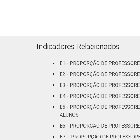
RENDA PESSOAL
Até 3 SM
Mais de 3 até
5 SM
Mais de 5 SM
Indicadores Relacionados
REGIÃO
Norte
E1 - PROPORÇÃO DE PROFESSORE
Centro-
E2 - PROPORÇÃO DE PROFESSORE
Oeste
E3 - PROPORÇÃO DE PROFESSORE
E4 - PROPORÇÃO DE PROFESSORE
Nordeste
E5 - PROPORÇÃO DE PROFESSORE
Sudeste
ALUNOS
E6 - PROPORÇÃO DE PROFESSORE
Sul
E7 - PROPORÇÃO DE PROFESSOR