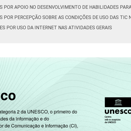
57
29
7
5
S POR APOIO NO DESENVOLVIMENTO DE HABILIDADES PAR
S POR PERCEPÇÃO SOBRE AS CONDIÇÕES DE USO DAS TIC 
56
30
8
4
ES POR USO DA INTERNET NAS ATIVIDADES GERAIS
56
30
8
4
37
48
8
5
sco
59
28
6
4
Categoria 2 da UNESCO, o primeiro do
ades da informação e do
or de Comunicação e Informação (CI),
47
37
10
5