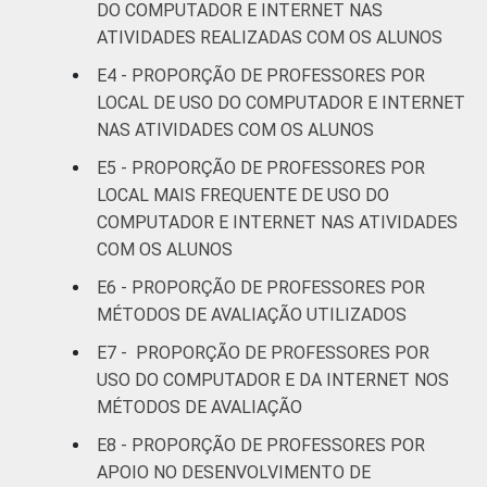
DO COMPUTADOR E INTERNET NAS
Sudeste
86
ATIVIDADES REALIZADAS COM OS ALUNOS
Sul
77
E4 - PROPORÇÃO DE PROFESSORES POR
LOCAL DE USO DO COMPUTADOR E INTERNET
DEPENDÊNCIA
Pública
NAS ATIVIDADES COM OS ALUNOS
79
ADMINISTRATIVA
Municipal
E5 - PROPORÇÃO DE PROFESSORES POR
LOCAL MAIS FREQUENTE DE USO DO
Pública
82
COMPUTADOR E INTERNET NAS ATIVIDADES
Estadual
COM OS ALUNOS
Total —
E6 - PROPORÇÃO DE PROFESSORES POR
81
Públicas
MÉTODOS DE AVALIAÇÃO UTILIZADOS
E7 - PROPORÇÃO DE PROFESSORES POR
Particular
83
USO DO COMPUTADOR E DA INTERNET NOS
MÉTODOS DE AVALIAÇÃO
SÉRIE
4ª série / 5º
ano do
E8 - PROPORÇÃO DE PROFESSORES POR
78
Ensino
APOIO NO DESENVOLVIMENTO DE
Fundamental