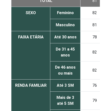
TOTAL
81
SEXO
Feminino
82
Masculino
81
FAIXA ETÁRIA
Até 30 anos
78
De 31 a 45
82
anos
De 46 anos
82
ou mais
RENDA FAMILIAR
Até 3 SM
76
Mais de 3
79
até 5 SM