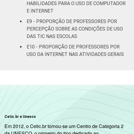
HABILIDADES PARA O USO DE COMPUTADOR
E INTERNET
8ª série / 9º
E9 - PROPORÇÃO DE PROFESSORES POR
ano do
82
PERCEPÇÃO SOBRE AS CONDIÇÕES DE USO
Ensino
Fundamental
DAS TIC NAS ESCOLAS
E10 - PROPORÇÃO DE PROFESSORES POR
2º ano do
USO DA INTERNET NAS ATIVIDADES GERAIS
Ensino
83
Médio
¹ Base: 1987 professores. Respostas
estimuladas e rodiziadas. Cada item
apresentado se refere apenas aos
resultados da alternativa "sim". Dados
coletados entre setembro e dezembro de
2013.
Cetic.br e Unesco
Fonte: NIC.br - set 2013 / dez 2013
Em 2012, o Cetic.br tornou-se um Centro de Categoria 2
da UNESCO, o primeiro do tipo dedicado ao