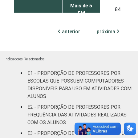
Mais de 5
84
SM
RENDA PESSOAL
Até 3 SM
78
anterior
próxima
Mais de 3
85
até 5 SM
Indicadores Relacionados
Mais de 5
84
E1 - PROPORÇÃO DE PROFESSORES POR
SM
ESCOLAS QUE POSSUEM COMPUTADORES
REGIÃO
Norte
80
DISPONÍVEIS PARA USO EM ATIVIDADES COM
ALUNOS
Centro-
E2 - PROPORÇÃO DE PROFESSORES POR
73
Oeste
FREQUÊNCIA DAS ATIVIDADES REALIZADAS
COM OS ALUNOS
Nordeste
76
E3 - PROPORÇÃO DE PROFESSORES POR USO