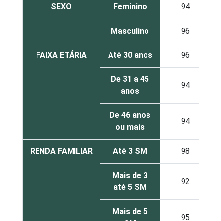
SEXO
Feminino
94
Masculino
96
FAIXA ETÁRIA
Até 30 anos
96
De 31 a 45
94
anos
De 46 anos
94
ou mais
RENDA FAMILIAR
Até 3 SM
98
Mais de 3
92
até 5 SM
Mais de 5
95