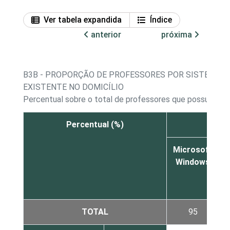
Ver tabela expandida
Índice
anterior
próxima
B3B - PROPORÇÃO DE PROFESSORES POR SISTEMA 
EXISTENTE NO DOMICÍLIO
Percentual sobre o total de professores que possuem co
Percentual (%)
Microsoft
L
Windows
TOTAL
95