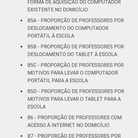
FORMA DE AQUISIÇÃO DO COMPUTADOR
8ª série / 9º
EXISTENTE NO DOMICÍLIO
ano do
95
Ensino
B5A - PROPORÇÃO DE PROFESSORES POR
Fundamental
DESLOCAMENTO DO COMPUTADOR
PORTÁTIL À ESCOLA
2º ano do
B5B - PROPORÇÃO DE PROFESSORES POR
Ensino
94
DESLOCAMENTO DO TABLET À ESCOLA
Médio
B5C - PROPORÇÃO DE PROFESSORES POR
¹ Base: 1604 professores que possuem
MOTIVOS PARA LEVAR O COMPUTADOR
computador portátil no domicílio. Respostas
PORTÁTIL PARA A ESCOLA
múltiplas e estimuladas. Dados coletados
B5D - PROPORÇÃO DE PROFESSORES POR
entre setembro e dezembro de 2013.
MOTIVOS PARA LEVAR O TABLET PARA A
Fonte: NIC.br - set 2013 / dez 2013
ESCOLA
B6 - PROPORÇÃO DE PROFESSORES COM
ACESSO À INTERNET NO DOMICÍLIO
B7 - PROPORÇÃO DE PROFESSORES POR