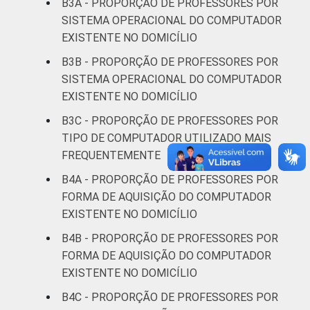
B3A - PROPORÇÃO DE PROFESSORES POR
Sul
90
SISTEMA OPERACIONAL DO COMPUTADOR
EXISTENTE NO DOMICÍLIO
DEPENDÊNCIA
Pública
93
B3B - PROPORÇÃO DE PROFESSORES POR
ADMINISTRATIVA
Municipal
SISTEMA OPERACIONAL DO COMPUTADOR
EXISTENTE NO DOMICÍLIO
Pública
94
Estadual
B3C - PROPORÇÃO DE PROFESSORES POR
TIPO DE COMPUTADOR UTILIZADO MAIS
Total —
FREQUENTEMENTE
94
Públicas
B4A - PROPORÇÃO DE PROFESSORES POR
FORMA DE AQUISIÇÃO DO COMPUTADOR
Particular
98
EXISTENTE NO DOMICÍLIO
SÉRIE
4ª série / 5º
B4B - PROPORÇÃO DE PROFESSORES POR
ano do
FORMA DE AQUISIÇÃO DO COMPUTADOR
94
Ensino
EXISTENTE NO DOMICÍLIO
Fundamental
B4C - PROPORÇÃO DE PROFESSORES POR