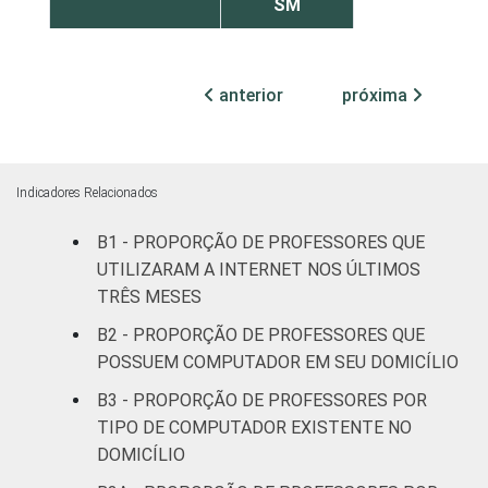
SM
RENDA PESSOAL
Até 3 SM
95
anterior
próxima
Mais de 3
95
até 5 SM
Mais de 5
Indicadores Relacionados
93
SM
B1 - PROPORÇÃO DE PROFESSORES QUE
UTILIZARAM A INTERNET NOS ÚLTIMOS
REGIÃO
Norte
93
TRÊS MESES
Centro-
B2 - PROPORÇÃO DE PROFESSORES QUE
93
Oeste
POSSUEM COMPUTADOR EM SEU DOMICÍLIO
B3 - PROPORÇÃO DE PROFESSORES POR
Nordeste
94
TIPO DE COMPUTADOR EXISTENTE NO
DOMICÍLIO
Sudeste
97