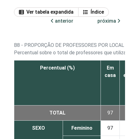
Ver tabela expandida
Índice
anterior
próxima
B8 - PROPORÇÃO DE PROFESSORES POR LOCAL DE A
Percentual sobre o total de professores que utilizaram a
Percentual (%)
Em
Na
casa
escola
TOTAL
97
74
SEXO
Feminino
97
72