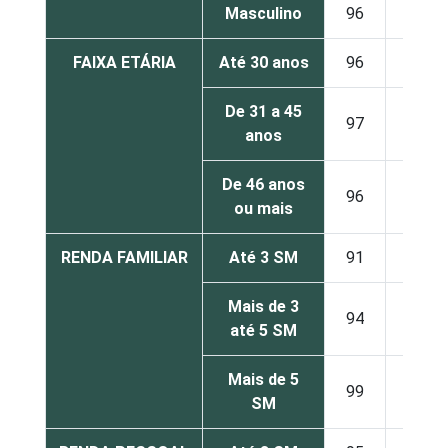
Masculino
96
80
FAIXA ETÁRIA
Até 30 anos
96
79
De 31 a 45
97
76
anos
De 46 anos
96
68
ou mais
RENDA FAMILIAR
Até 3 SM
91
65
Mais de 3
94
76
até 5 SM
Mais de 5
99
76
SM