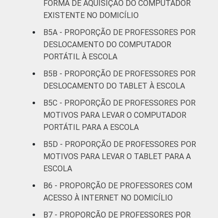
FORMA DE AQUISIÇÃO DO COMPUTADOR
Ensino
EXISTENTE NO DOMICÍLIO
Fundamental
B5A - PROPORÇÃO DE PROFESSORES POR
2º ano do
DESLOCAMENTO DO COMPUTADOR
Ensino
97
80
PORTÁTIL À ESCOLA
Médio
B5B - PROPORÇÃO DE PROFESSORES POR
DESLOCAMENTO DO TABLET À ESCOLA
¹ Base: 1975 professores que acessaram a
Internet nos últimos três meses. Respostas
B5C - PROPORÇÃO DE PROFESSORES POR
estimuladas e rodiziadas. Cada item
MOTIVOS PARA LEVAR O COMPUTADOR
apresentado se refere apenas aos
PORTÁTIL PARA A ESCOLA
resultados da alternativa "sim". Dados
B5D - PROPORÇÃO DE PROFESSORES POR
coletados entre setembro e dezembro de
MOTIVOS PARA LEVAR O TABLET PARA A
2013.
ESCOLA
Fonte: NIC.br - set 2013 / dez 2013
B6 - PROPORÇÃO DE PROFESSORES COM
ACESSO À INTERNET NO DOMICÍLIO
B7 - PROPORÇÃO DE PROFESSORES POR