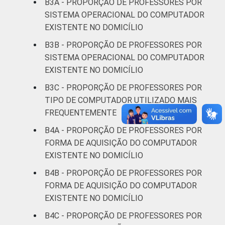
B3A - PROPORÇÃO DE PROFESSORES POR
DEPENDÊNCIA
Pública
SISTEMA OPERACIONAL DO COMPUTADOR
95
61
ADMINISTRATIVA
Municipal
EXISTENTE NO DOMICÍLIO
B3B - PROPORÇÃO DE PROFESSORES POR
Pública
97
75
SISTEMA OPERACIONAL DO COMPUTADOR
Estadual
EXISTENTE NO DOMICÍLIO
Total —
B3C - PROPORÇÃO DE PROFESSORES POR
96
71
Públicas
TIPO DE COMPUTADOR UTILIZADO MAIS
FREQUENTEMENTE
Particular
98
85
B4A - PROPORÇÃO DE PROFESSORES POR
FORMA DE AQUISIÇÃO DO COMPUTADOR
SÉRIE
4ª série / 5º
EXISTENTE NO DOMICÍLIO
ano do
96
68
Ensino
B4B - PROPORÇÃO DE PROFESSORES POR
Fundamental
FORMA DE AQUISIÇÃO DO COMPUTADOR
EXISTENTE NO DOMICÍLIO
8ª série / 9º
B4C - PROPORÇÃO DE PROFESSORES POR
ano do
98
74