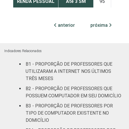
RENDA PESSOAL
Até 3 SM
95
72
Mais de 3
97
72
até 5 SM
anterior
próxima
Mais de 5
99
81
SM
Indicadores Relacionados
REGIÃO
Norte
86
74
B1 - PROPORÇÃO DE PROFESSORES QUE
UTILIZARAM A INTERNET NOS ÚLTIMOS
Centro-
98
82
TRÊS MESES
Oeste
B2 - PROPORÇÃO DE PROFESSORES QUE
Nordeste
93
68
POSSUEM COMPUTADOR EM SEU DOMICÍLIO
B3 - PROPORÇÃO DE PROFESSORES POR
Sudeste
99
72
TIPO DE COMPUTADOR EXISTENTE NO
DOMICÍLIO
Sul
99
87