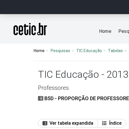
Ir para o conteúdo
Página inicial
Home
Pesq
Home
Pesquisas
TIC Educação
Tabelas
TIC Educação - 2013
Professores
B5D - PROPORÇÃO DE PROFESSORE
Ver tabela expandida
Índice