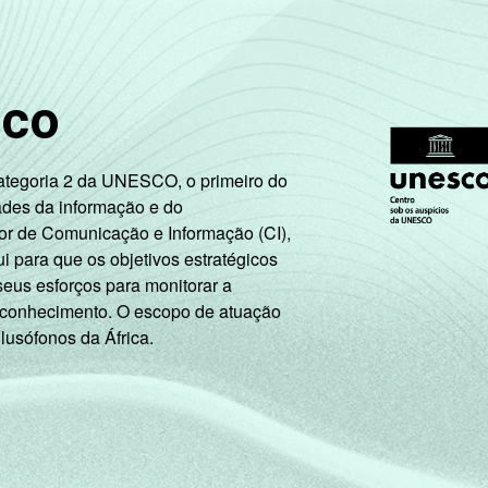
66
60
52
36
sco
71
67
65
40
Categoria 2 da UNESCO, o primeiro do
ades da informação e do
seu tablet para a escola. Respostas estimuladas e rodiziadas. 
or de Comunicação e Informação (CI),
s coletados entre setembro e dezembro de 2013.
 para que os objetivos estratégicos
seus esforços para monitorar a
 conhecimento. O escopo de atuação
 lusófonos da África.