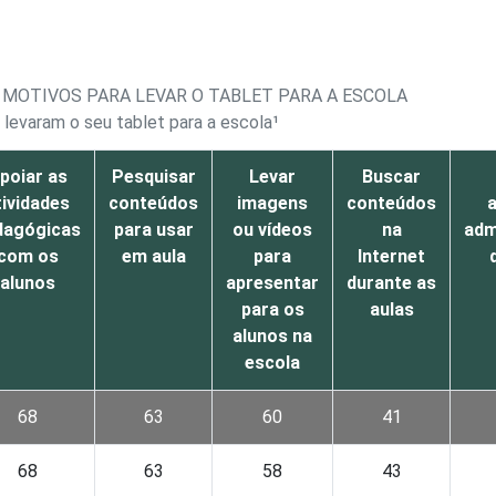
MOTIVOS PARA LEVAR O TABLET PARA A ESCOLA
 levaram o seu tablet para a escola¹
poiar as
Pesquisar
Levar
Buscar
tividades
conteúdos
imagens
conteúdos
a
dagógicas
para usar
ou vídeos
na
adm
com os
em aula
para
Internet
alunos
apresentar
durante as
para os
aulas
alunos na
escola
68
63
60
41
68
63
58
43