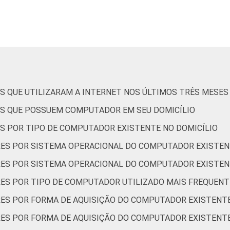
57
77
54
37
72
54
55
29
73
65
62
50
S QUE UTILIZARAM A INTERNET NOS ÚLTIMOS TRÊS MESES
59
59
44
30
ES QUE POSSUEM COMPUTADOR EM SEU DOMICÍLIO
S POR TIPO DE COMPUTADOR EXISTENTE NO DOMICÍLIO
69
62
61
30
ES POR SISTEMA OPERACIONAL DO COMPUTADOR EXISTEN
ES POR SISTEMA OPERACIONAL DO COMPUTADOR EXISTEN
50
66
57
36
RES POR TIPO DE COMPUTADOR UTILIZADO MAIS FREQUEN
80
68
61
45
ES POR FORMA DE AQUISIÇÃO DO COMPUTADOR EXISTENTE
ES POR FORMA DE AQUISIÇÃO DO COMPUTADOR EXISTENTE
60
51
64
41