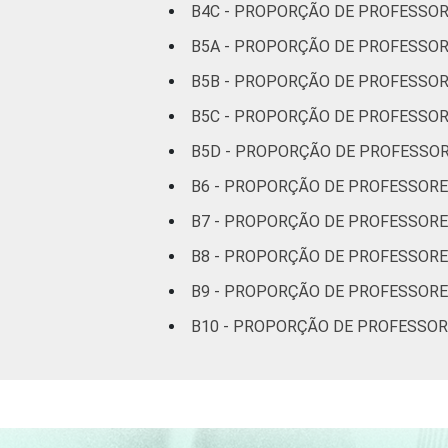
B4C - PROPORÇÃO DE PROFESSOR
DEPENDÊNCIA
Pública
B5A - PROPORÇÃO DE PROFESSO
ADMINISTRATIVA
Municipal
B5B - PROPORÇÃO DE PROFESSO
Pública
B5C - PROPORÇÃO DE PROFESSOR
Estadual
B5D - PROPORÇÃO DE PROFESSOR
Total —
B6 - PROPORÇÃO DE PROFESSORE
Públicas
B7 - PROPORÇÃO DE PROFESSORE
Particular
B8 - PROPORÇÃO DE PROFESSORE
B9 - PROPORÇÃO DE PROFESSORE
SÉRIE
4ª série / 5º
ano do
B10 - PROPORÇÃO DE PROFESSOR
Ensino
Fundamental
8ª série / 9º
ano do