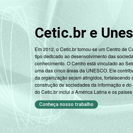
Ensino
Fundamental
Cetic.br e Une
2º ano do
Ensino
Médio
Em 2012, o Cetic.br tornou-se um Centro de 
tipo dedicado ao desenvolvimento das socied
¹ Base: 214 professores que levaram o 
conhecimento. O Centro está vinculado ao Set
resultados da alternativa "sim". Dado
uma das cinco áreas da UNESCO. Ele contribui
Fonte: NIC.br - set 2013 / dez 2013
da organização sejam atingidos, fortalecendo 
construção de sociedades da informação e do
do Cetic.br inclui a América Latina e os países
Conheça nosso trabalho