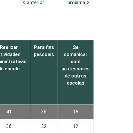
anterior
próxima
Realizar
Para fins
Se
Se
tividades
pessoais
comunicar
comunicar
inistrativas
com
com os
da escola
professores
pais dos
de outras
alunos
escolas
41
36
15
10
36
32
12
10