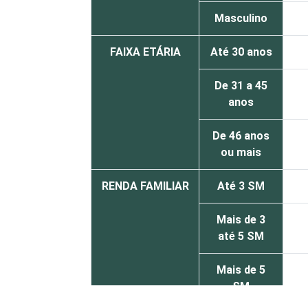
Masculino
FAIXA ETÁRIA
Até 30 anos
De 31 a 45
anos
De 46 anos
ou mais
RENDA FAMILIAR
Até 3 SM
Mais de 3
até 5 SM
Mais de 5
SM