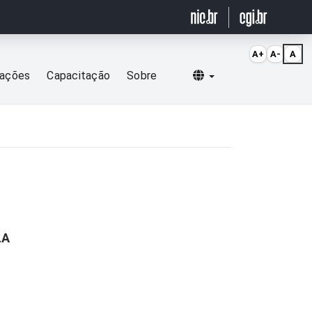
A+
A-
A
Selecionar idioma
cações
Capacitação
Sobre
LA