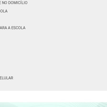
 NO DOMICÍLIO
36
20
0
0
COLA
ARA A ESCOLA
36
36
10
17
36
34
9
8
52
42
29
17
CELULAR
32
18
3
3