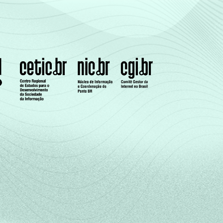
45
43
17
9
40
37
17
14
Cada item apresentado se refere apenas aos