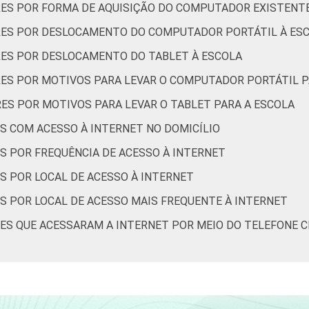
ES POR FORMA DE AQUISIÇÃO DO COMPUTADOR EXISTENTE
42
60
36
50
RES POR DESLOCAMENTO DO COMPUTADOR PORTÁTIL À ES
RES POR DESLOCAMENTO DO TABLET À ESCOLA
ES POR MOTIVOS PARA LEVAR O COMPUTADOR PORTÁTIL P
68
65
56
44
ES POR MOTIVOS PARA LEVAR O TABLET PARA A ESCOLA
S COM ACESSO À INTERNET NO DOMICÍLIO
65
65
54
44
S POR FREQUÊNCIA DE ACESSO À INTERNET
76
61
76
32
S POR LOCAL DE ACESSO À INTERNET
S POR LOCAL DE ACESSO MAIS FREQUENTE À INTERNET
ES QUE ACESSARAM A INTERNET POR MEIO DO TELEFONE 
66
60
66
54