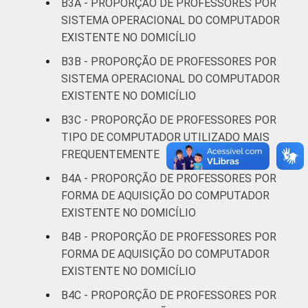
B3A - PROPORÇÃO DE PROFESSORES POR
SISTEMA OPERACIONAL DO COMPUTADOR
Pública
EXISTENTE NO DOMICÍLIO
99
1
Estadual
B3B - PROPORÇÃO DE PROFESSORES POR
SISTEMA OPERACIONAL DO COMPUTADOR
Total —
99
1
EXISTENTE NO DOMICÍLIO
Públicas
B3C - PROPORÇÃO DE PROFESSORES POR
Particular
100
0
TIPO DE COMPUTADOR UTILIZADO MAIS
FREQUENTEMENTE
SÉRIE
4ª série / 5º
B4A - PROPORÇÃO DE PROFESSORES POR
ano do
99
1
FORMA DE AQUISIÇÃO DO COMPUTADOR
Ensino
EXISTENTE NO DOMICÍLIO
Fundamental
B4B - PROPORÇÃO DE PROFESSORES POR
8ª série / 9º
FORMA DE AQUISIÇÃO DO COMPUTADOR
ano do
EXISTENTE NO DOMICÍLIO
100
0
Ensino
B4C - PROPORÇÃO DE PROFESSORES POR
Fundamental