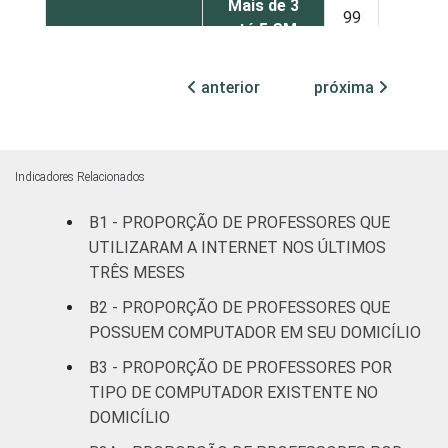
Mais de 3
99
1
até 5 SM
Mais de 5
anterior
próxima
99
1
SM
REGIÃO
Norte
98
2
Indicadores Relacionados
Centro-
99
1
B1 - PROPORÇÃO DE PROFESSORES QUE
Oeste
UTILIZARAM A INTERNET NOS ÚLTIMOS
TRÊS MESES
Nordeste
99
1
B2 - PROPORÇÃO DE PROFESSORES QUE
Sudeste
100
0
POSSUEM COMPUTADOR EM SEU DOMICÍLIO
B3 - PROPORÇÃO DE PROFESSORES POR
Sul
99
1
TIPO DE COMPUTADOR EXISTENTE NO
DOMICÍLIO
DEPENDÊNCIA
Pública
99
1
ADMINISTRATIVA
Municipal