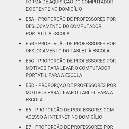
FORMA DE AQUISIÇÃO DO COMPUTADOR
EXISTENTE NO DOMICÍLIO
2º ano do
Ensino
99
1
B5A - PROPORÇÃO DE PROFESSORES POR
Médio
DESLOCAMENTO DO COMPUTADOR
PORTÁTIL À ESCOLA
¹ Base: 1987 professores. Dados coletados
B5B - PROPORÇÃO DE PROFESSORES POR
entre setembro e dezembro de 2013.
DESLOCAMENTO DO TABLET À ESCOLA
Fonte: NIC.br - set 2013 / dez 2013
B5C - PROPORÇÃO DE PROFESSORES POR
MOTIVOS PARA LEVAR O COMPUTADOR
PORTÁTIL PARA A ESCOLA
B5D - PROPORÇÃO DE PROFESSORES POR
MOTIVOS PARA LEVAR O TABLET PARA A
ESCOLA
B6 - PROPORÇÃO DE PROFESSORES COM
ACESSO À INTERNET NO DOMICÍLIO
B7 - PROPORÇÃO DE PROFESSORES POR