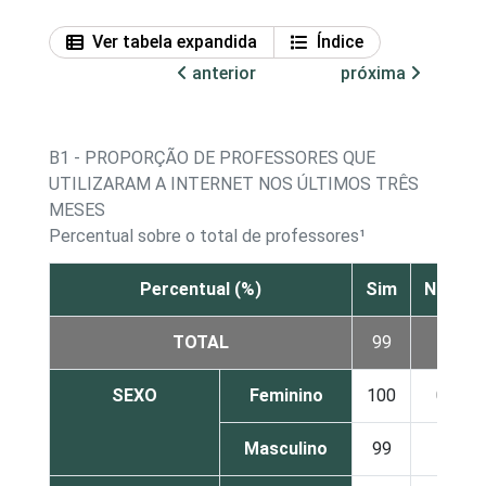
Ver tabela expandida
Índice
anterior
próxima
B1 - PROPORÇÃO DE PROFESSORES QUE
UTILIZARAM A INTERNET NOS ÚLTIMOS TRÊS
MESES
Percentual sobre o total de professores¹
Percentual (%)
Sim
Não
TOTAL
99
1
SEXO
Feminino
100
0
Masculino
99
1