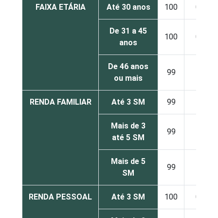
FAIXA ETÁRIA
Até 30 anos
100
0
De 31 a 45
100
0
anos
De 46 anos
99
1
ou mais
RENDA FAMILIAR
Até 3 SM
99
1
Mais de 3
99
1
até 5 SM
Mais de 5
99
1
SM
RENDA PESSOAL
Até 3 SM
100
0