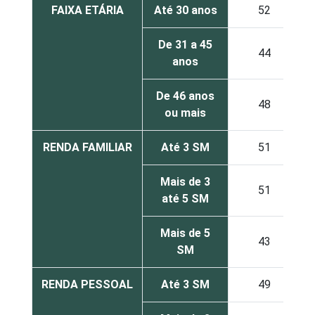
FAIXA ETÁRIA
Até 30 anos
52
De 31 a 45
44
anos
De 46 anos
48
ou mais
RENDA FAMILIAR
Até 3 SM
51
Mais de 3
51
até 5 SM
Mais de 5
43
SM
RENDA PESSOAL
Até 3 SM
49