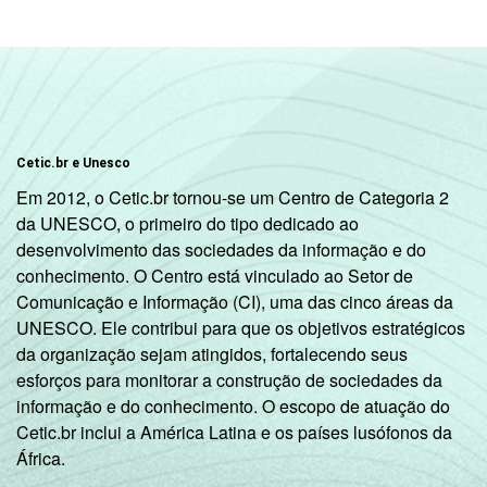
2º ano do
Ensino
42
Médio
¹ Base: 1987 professores. Dados coletados
Cetic.br e Unesco
entre setembro e dezembro de 2013.
Em 2012, o Cetic.br tornou-se um Centro de Categoria 2
Fonte: NIC.br - set 2013 / dez 2013
da UNESCO, o primeiro do tipo dedicado ao
desenvolvimento das sociedades da informação e do
conhecimento. O Centro está vinculado ao Setor de
Comunicação e Informação (CI), uma das cinco áreas da
UNESCO. Ele contribui para que os objetivos estratégicos
da organização sejam atingidos, fortalecendo seus
esforços para monitorar a construção de sociedades da
informação e do conhecimento. O escopo de atuação do
Cetic.br inclui a América Latina e os países lusófonos da
África.