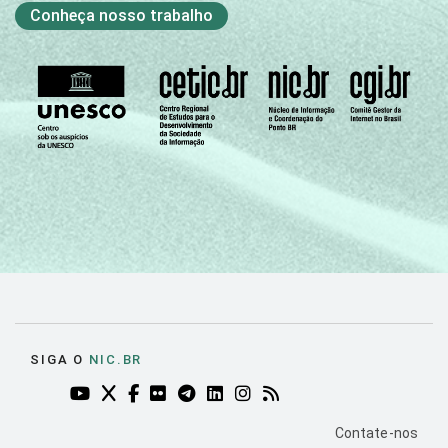
Conheça nosso trabalho
SIGA O
NIC.BR
YOUTUBE DO NIC.BR (ABRE EM NOVA ABA)
TWITTER DO NIC.BR (ABRE EM NOVA ABA)
FACEBOOK DO NIC.BR (ABRE EM NOVA AB
FLICKR DO NIC.BR (ABRE EM NOVA AB
TELEGRAM DO NIC.BR (ABRE EM N
LINKEDIN DO NIC.BR (ABRE EM
INSTAGRAM DO NIC.BR (AB
RSS DO NIC.BR (ABRE 
PÁGINA DE CO
Contate-nos