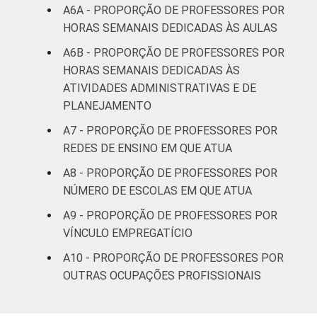
A6A - PROPORÇÃO DE PROFESSORES POR
HORAS SEMANAIS DEDICADAS ÀS AULAS
Pública
42
Estadual
A6B - PROPORÇÃO DE PROFESSORES POR
HORAS SEMANAIS DEDICADAS ÀS
Total —
ATIVIDADES ADMINISTRATIVAS E DE
46
Públicas
PLANEJAMENTO
A7 - PROPORÇÃO DE PROFESSORES POR
Particular
46
REDES DE ENSINO EM QUE ATUA
SÉRIE
4ª série / 5º
A8 - PROPORÇÃO DE PROFESSORES POR
ano do
NÚMERO DE ESCOLAS EM QUE ATUA
52
Ensino
A9 - PROPORÇÃO DE PROFESSORES POR
Fundamental
VÍNCULO EMPREGATÍCIO
8ª série / 9º
A10 - PROPORÇÃO DE PROFESSORES POR
ano do
OUTRAS OCUPAÇÕES PROFISSIONAIS
45
Ensino
Fundamental