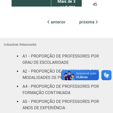
Mais de 3
45
até 5 SM
Mais de 5
anterior
próxima
43
SM
REGIÃO
Norte
60
Indicadores Relacionados
Centro-
55
A1 - PROPORÇÃO DE PROFESSORES POR
Oeste
GRAU DE ESCOLARIDADE
Nordeste
58
A2 - PROPORÇÃO DE PROFESSORES POR
MODALIDADES DE PÓS-GRADUAÇÃO
Sudeste
37
A4 - PROPORÇÃO DE PROFESSORES POR
FORMAÇÃO CONTINUADA
Sul
52
A5 - PROPORÇÃO DE PROFESSORES POR
DEPENDÊNCIA
Pública
ANOS DE EXPERIÊNCIA
57
ADMINISTRATIVA
Municipal