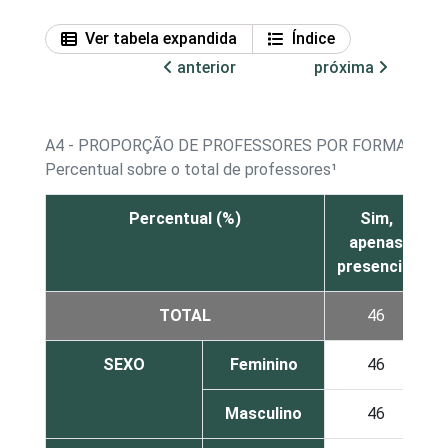
Ver tabela expandida
Índice
anterior
próxima
A4 - PROPORÇÃO DE PROFESSORES POR FORMAÇÃO
Percentual sobre o total de professores¹
Percentual (%)
Sim,
apenas
presencial
TOTAL
46
SEXO
Feminino
46
Masculino
46