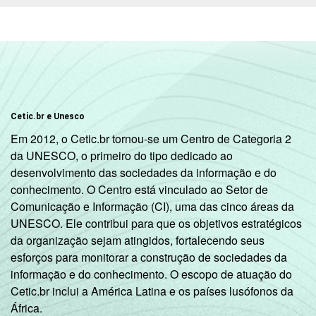
8ª série / 9º
ano do
25
45
Ensino
Fundamental
2º ano do
Ensino
24
40
Cetic.br e Unesco
Médio
Em 2012, o Cetic.br tornou-se um Centro de Categoria 2
da UNESCO, o primeiro do tipo dedicado ao
¹ Base: 1987 professores. Dados coletados
desenvolvimento das sociedades da informação e do
entre setembro e dezembro de 2013.
conhecimento. O Centro está vinculado ao Setor de
Fonte: NIC.br - set 2013 / dez 2013
Comunicação e Informação (CI), uma das cinco áreas da
UNESCO. Ele contribui para que os objetivos estratégicos
da organização sejam atingidos, fortalecendo seus
esforços para monitorar a construção de sociedades da
informação e do conhecimento. O escopo de atuação do
Cetic.br inclui a América Latina e os países lusófonos da
África.