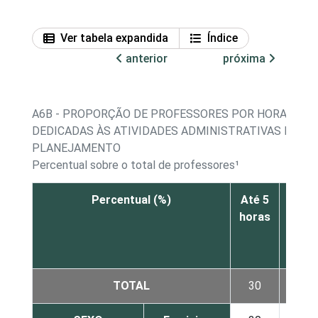
Ver tabela expandida
Índice
anterior
próxima
A6B - PROPORÇÃO DE PROFESSORES POR HORAS SE
DEDICADAS ÀS ATIVIDADES ADMINISTRATIVAS E DE
PLANEJAMENTO
Percentual sobre o total de professores¹
Percentual (%)
Até 5
De 6
horas
a 10
hora
TOTAL
30
41