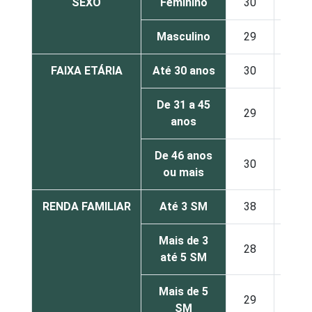
SEXO
Feminino
30
42
Masculino
29
37
FAIXA ETÁRIA
Até 30 anos
30
36
De 31 a 45
29
42
anos
De 46 anos
30
43
ou mais
RENDA FAMILIAR
Até 3 SM
38
37
Mais de 3
28
45
até 5 SM
Mais de 5
29
39
SM