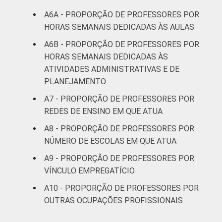
Sul
14
50
A6A - PROPORÇÃO DE PROFESSORES POR
HORAS SEMANAIS DEDICADAS ÀS AULAS
DEPENDÊNCIA
Pública
34
41
ADMINISTRATIVA
Municipal
A6B - PROPORÇÃO DE PROFESSORES POR
HORAS SEMANAIS DEDICADAS ÀS
Pública
ATIVIDADES ADMINISTRATIVAS E DE
24
44
Estadual
PLANEJAMENTO
A7 - PROPORÇÃO DE PROFESSORES POR
Total —
27
43
REDES DE ENSINO EM QUE ATUA
Públicas
A8 - PROPORÇÃO DE PROFESSORES POR
Particular
38
35
NÚMERO DE ESCOLAS EM QUE ATUA
A9 - PROPORÇÃO DE PROFESSORES POR
SÉRIE
4ª série / 5º
VÍNCULO EMPREGATÍCIO
ano do
42
35
Ensino
A10 - PROPORÇÃO DE PROFESSORES POR
Fundamental
OUTRAS OCUPAÇÕES PROFISSIONAIS