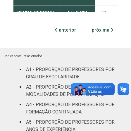
RENDA PESSOAL
Até 3 SM
35
40
Mais de 3
anterior
próxima
27
43
até 5 SM
Mais de 5
27
38
SM
Indicadores Relacionados
A1 - PROPORÇÃO DE PROFESSORES POR
REGIÃO
Norte
52
28
GRAU DE ESCOLARIDADE
Centro-
A2 - PROPORÇÃO DE PROFESSORES POR
17
32
Oeste
MODALIDADES DE PÓS-GRADUAÇÃO
A4 - PROPORÇÃO DE PROFESSORES POR
Nordeste
32
38
FORMAÇÃO CONTINUADA
Sudeste
32
42
A5 - PROPORÇÃO DE PROFESSORES POR
ANOS DE EXPERIÊNCIA