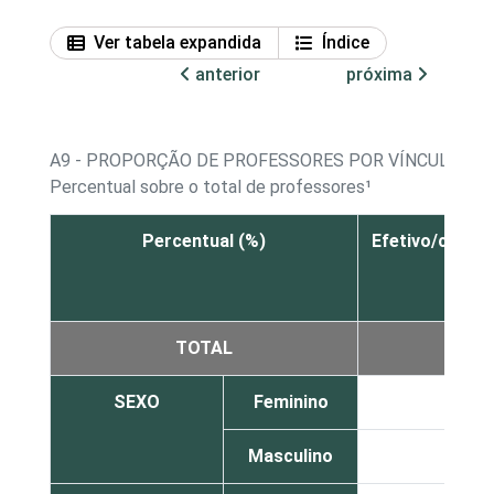
Ver tabela expandida
Índice
anterior
próxima
A9 - PROPORÇÃO DE PROFESSORES POR VÍNCULO EM
Percentual sobre o total de professores¹
Percentual (%)
Efetivo/concu
TOTAL
55
SEXO
Feminino
56
Masculino
51