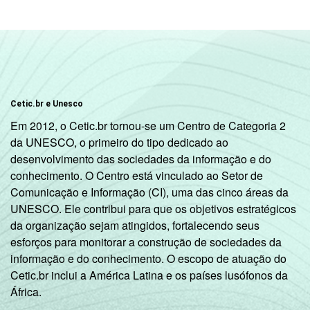
2º ano do
Ensino
61
Médio
¹ Base: 1987 professores. Dados coletados
Cetic.br e Unesco
entre setembro e dezembro de 2013.
Em 2012, o Cetic.br tornou-se um Centro de Categoria 2
Fonte: NIC.br - set 2013 / dez 2013
da UNESCO, o primeiro do tipo dedicado ao
desenvolvimento das sociedades da informação e do
conhecimento. O Centro está vinculado ao Setor de
Comunicação e Informação (CI), uma das cinco áreas da
UNESCO. Ele contribui para que os objetivos estratégicos
da organização sejam atingidos, fortalecendo seus
esforços para monitorar a construção de sociedades da
informação e do conhecimento. O escopo de atuação do
Cetic.br inclui a América Latina e os países lusófonos da
África.