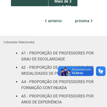
Mais de 3
63
até 5 SM
Mais de 5
anterior
próxima
68
SM
REGIÃO
Norte
68
Indicadores Relacionados
Centro-
51
A1 - PROPORÇÃO DE PROFESSORES POR
Oeste
GRAU DE ESCOLARIDADE
Nordeste
53
A2 - PROPORÇÃO DE PROFESSORES POR
MODALIDADES DE PÓS-GRADUAÇÃO
Sudeste
53
A4 - PROPORÇÃO DE PROFESSORES POR
FORMAÇÃO CONTINUADA
Sul
61
A5 - PROPORÇÃO DE PROFESSORES POR
DEPENDÊNCIA
Pública
ANOS DE EXPERIÊNCIA
79
ADMINISTRATIVA
Municipal