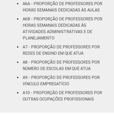
A6A - PROPORÇÃO DE PROFESSORES POR
HORAS SEMANAIS DEDICADAS ÀS AULAS
Pública
64
Estadual
A6B - PROPORÇÃO DE PROFESSORES POR
HORAS SEMANAIS DEDICADAS ÀS
Total —
ATIVIDADES ADMINISTRATIVAS E DE
69
Públicas
PLANEJAMENTO
A7 - PROPORÇÃO DE PROFESSORES POR
Particular
10
REDES DE ENSINO EM QUE ATUA
SÉRIE
4ª série / 5º
A8 - PROPORÇÃO DE PROFESSORES POR
ano do
NÚMERO DE ESCOLAS EM QUE ATUA
53
Ensino
A9 - PROPORÇÃO DE PROFESSORES POR
Fundamental
VÍNCULO EMPREGATÍCIO
8ª série / 9º
A10 - PROPORÇÃO DE PROFESSORES POR
ano do
OUTRAS OCUPAÇÕES PROFISSIONAIS
52
Ensino
Fundamental