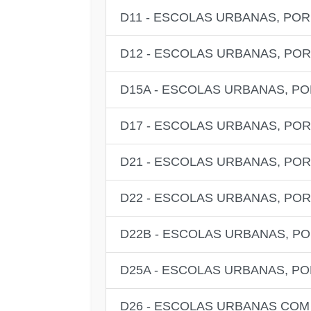
D11 - ESCOLAS URBANAS, POR
D12 - ESCOLAS URBANAS, POR
D15A - ESCOLAS URBANAS, PO
D17 - ESCOLAS URBANAS, PO
D21 - ESCOLAS URBANAS, P
D22 - ESCOLAS URBANAS, PO
D22B - ESCOLAS URBANAS, P
D25A - ESCOLAS URBANAS, P
D26 - ESCOLAS URBANAS COM