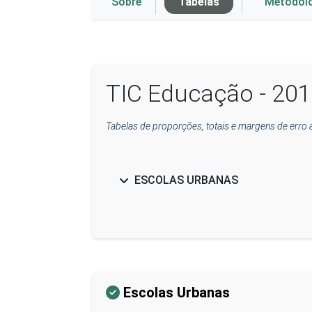
Sobre
Tabelas
Metodol
TIC Educação - 20
Tabelas de proporções, totais e margens de erro
ESCOLAS URBANAS
Escolas Urbanas