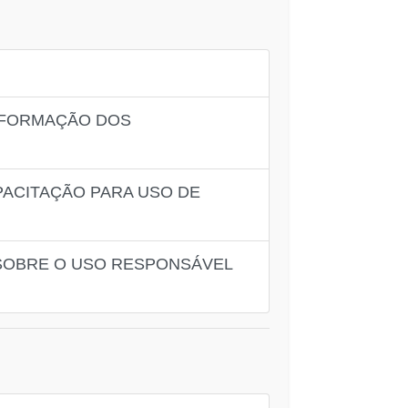
E FORMAÇÃO DOS
ACITAÇÃO PARA USO DE
SOBRE O USO RESPONSÁVEL