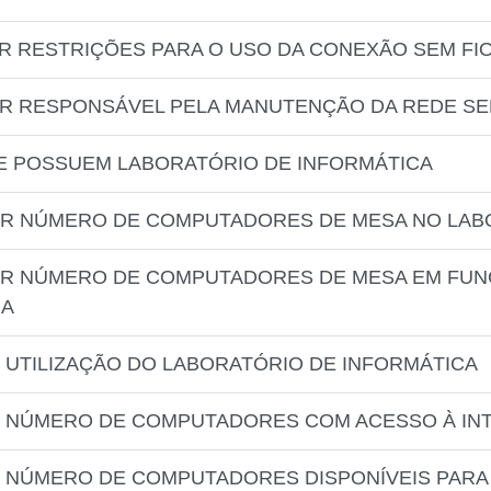
OR RESTRIÇÕES PARA O USO DA CONEXÃO SEM FI
OR RESPONSÁVEL PELA MANUTENÇÃO DA REDE SE
E POSSUEM LABORATÓRIO DE INFORMÁTICA
POR NÚMERO DE COMPUTADORES DE MESA NO LAB
POR NÚMERO DE COMPUTADORES DE MESA EM FU
CA
R UTILIZAÇÃO DO LABORATÓRIO DE INFORMÁTICA
OR NÚMERO DE COMPUTADORES COM ACESSO À IN
OR NÚMERO DE COMPUTADORES DISPONÍVEIS PAR