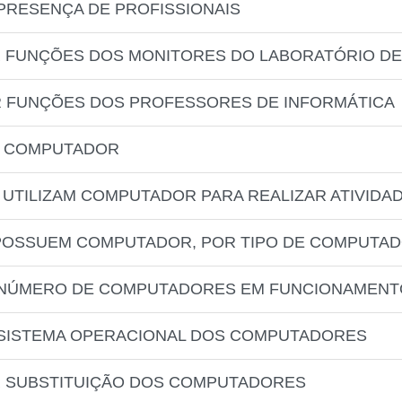
 PRESENÇA DE PROFISSIONAIS
R FUNÇÕES DOS MONITORES DO LABORATÓRIO DE
R FUNÇÕES DOS PROFESSORES DE INFORMÁTICA
M COMPUTADOR
 UTILIZAM COMPUTADOR PARA REALIZAR ATIVIDAD
 POSSUEM COMPUTADOR, POR TIPO DE COMPUTA
R NÚMERO DE COMPUTADORES EM FUNCIONAMENT
R SISTEMA OPERACIONAL DOS COMPUTADORES
R SUBSTITUIÇÃO DOS COMPUTADORES