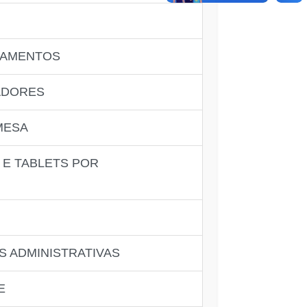
IPAMENTOS
ADORES
MESA
 E TABLETS POR
S ADMINISTRATIVAS
E