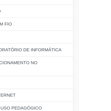
O
M FIO
ORATÓRIO DE INFORMÁTICA
NCIONAMENTO NO
TERNET
A USO PEDAGÓGICO