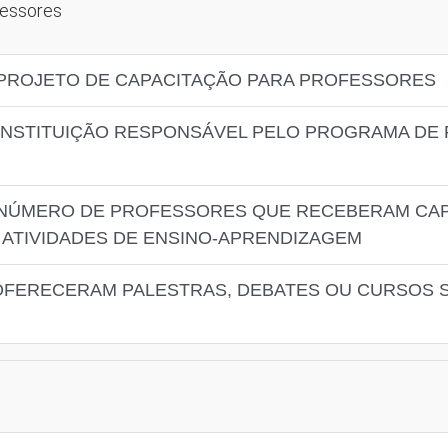
fessores
 PROJETO DE CAPACITAÇÃO PARA PROFESSORES
 INSTITUIÇÃO RESPONSÁVEL PELO PROGRAMA D
R NÚMERO DE PROFESSORES QUE RECEBERAM CAP
ATIVIDADES DE ENSINO-APRENDIZAGEM
 OFERECERAM PALESTRAS, DEBATES OU CURSOS 