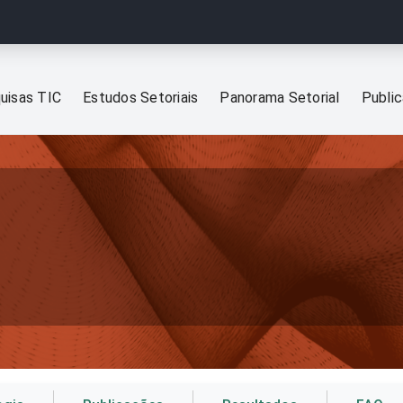
uisas TIC
Estudos Setoriais
Panorama Setorial
Publi