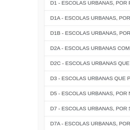
D1 - ESCOLAS URBANAS, POR
D1A - ESCOLAS URBANAS, PO
D1B - ESCOLAS URBANAS, PO
D2A - ESCOLAS URBANAS CO
D2C - ESCOLAS URBANAS QUE
D3 - ESCOLAS URBANAS QUE
D5 - ESCOLAS URBANAS, PO
D7 - ESCOLAS URBANAS, PO
D7A - ESCOLAS URBANAS, PO