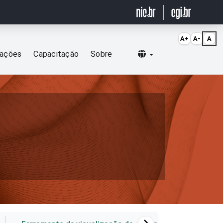
A+
A-
A
Selecionar idioma
cações
Capacitação
Sobre