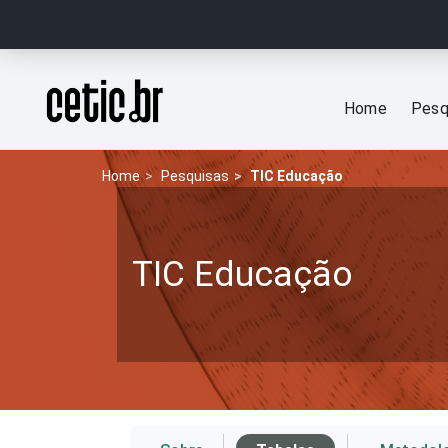
Ir para o conteúdo
Página inicial
Home
Pesq
Home
Pesquisas
TIC Educação
TIC Educação