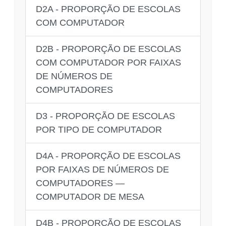
D2A - PROPORÇÃO DE ESCOLAS
COM COMPUTADOR
D2B - PROPORÇÃO DE ESCOLAS
COM COMPUTADOR POR FAIXAS
DE NÚMEROS DE
COMPUTADORES
D3 - PROPORÇÃO DE ESCOLAS
POR TIPO DE COMPUTADOR
D4A - PROPORÇÃO DE ESCOLAS
POR FAIXAS DE NÚMEROS DE
COMPUTADORES —
COMPUTADOR DE MESA
D4B - PROPORÇÃO DE ESCOLAS