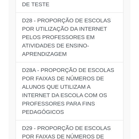
DE TESTE
D28 - PROPORÇÃO DE ESCOLAS
POR UTILIZAÇÃO DA INTERNET
PELOS PROFESSORES EM
ATIVIDADES DE ENSINO-
APRENDIZAGEM
D28A - PROPORÇÃO DE ESCOLAS
POR FAIXAS DE NÚMEROS DE
ALUNOS QUE UTILIZAM A
INTERNET DA ESCOLA COM OS
PROFESSORES PARA FINS
PEDAGÓGICOS
D29 - PROPORÇÃO DE ESCOLAS
POR FAIXAS DE NÚMEROS DE