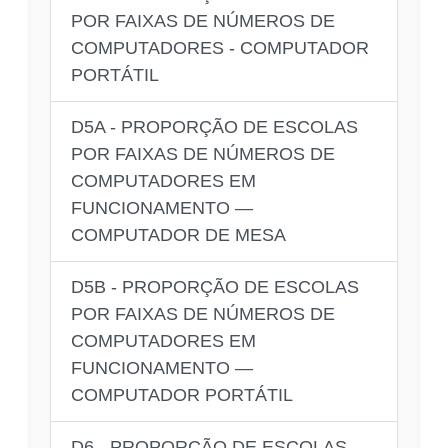
POR FAIXAS DE NÚMEROS DE
COMPUTADORES - COMPUTADOR
PORTÁTIL
D5A - PROPORÇÃO DE ESCOLAS
POR FAIXAS DE NÚMEROS DE
COMPUTADORES EM
FUNCIONAMENTO —
COMPUTADOR DE MESA
D5B - PROPORÇÃO DE ESCOLAS
POR FAIXAS DE NÚMEROS DE
COMPUTADORES EM
FUNCIONAMENTO —
COMPUTADOR PORTÁTIL
D6 - PROPORÇÃO DE ESCOLAS