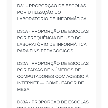
D31 - PROPORÇÃO DE ESCOLAS
POR UTILIZAÇÃO DO
LABORATÓRIO DE INFORMÁTICA
D31A - PROPORÇÃO DE ESCOLAS
POR FREQUÊNCIA DE USO DO
LABORATÓRIO DE INFORMÁTICA
PARA FINS PEDAGÓGICOS
D32A - PROPORÇÃO DE ESCOLAS
POR FAIXAS DE NÚMEROS DE
COMPUTADORES COM ACESSO À
INTERNET — COMPUTADOR DE
MESA
D33A - PROPORÇÃO DE ESCOLAS