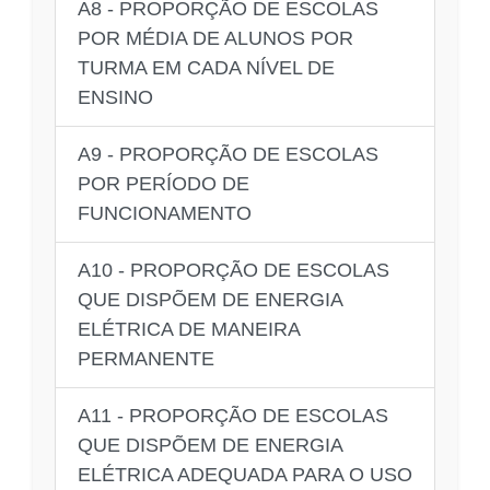
A8 - PROPORÇÃO DE ESCOLAS
POR MÉDIA DE ALUNOS POR
TURMA EM CADA NÍVEL DE
ENSINO
A9 - PROPORÇÃO DE ESCOLAS
POR PERÍODO DE
FUNCIONAMENTO
A10 - PROPORÇÃO DE ESCOLAS
QUE DISPÕEM DE ENERGIA
ELÉTRICA DE MANEIRA
PERMANENTE
A11 - PROPORÇÃO DE ESCOLAS
QUE DISPÕEM DE ENERGIA
ELÉTRICA ADEQUADA PARA O USO