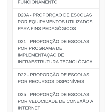
FUNCIONAMENTO
D20A - PROPORÇÃO DE ESCOLAS
POR EQUIPAMENTOS UTILIZADOS
PARA FINS PEDAGÓGICOS
D21 - PROPORÇÃO DE ESCOLAS
POR PROGRAMA DE
IMPLEMENTAÇÃO DE
INFRAESTRUTURA TECNOLÓGICA
D22 - PROPORÇÃO DE ESCOLAS
POR RECURSOS DISPONÍVEIS
D25 - PROPORÇÃO DE ESCOLAS
POR VELOCIDADE DE CONEXÃO À
INTERNET