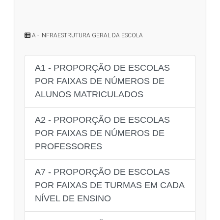
A - INFRAESTRUTURA GERAL DA ESCOLA
A1 - PROPORÇÃO DE ESCOLAS
POR FAIXAS DE NÚMEROS DE
ALUNOS MATRICULADOS
A2 - PROPORÇÃO DE ESCOLAS
POR FAIXAS DE NÚMEROS DE
PROFESSORES
A7 - PROPORÇÃO DE ESCOLAS
POR FAIXAS DE TURMAS EM CADA
NÍVEL DE ENSINO