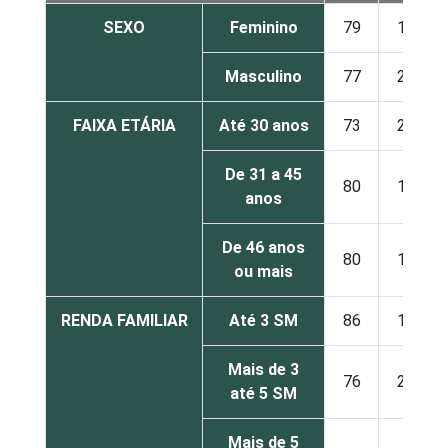
SEXO
Feminino
79
19
Masculino
77
21
FAIXA ETÁRIA
Até 30 anos
73
24
De 31 a 45
80
19
anos
De 46 anos
80
17
ou mais
RENDA FAMILIAR
Até 3 SM
86
12
Mais de 3
76
21
até 5 SM
Mais de 5