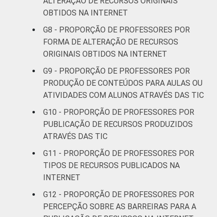
ALTERAÇÃO DE RECURSOS ORIGINAIS
8ª série / 9º
OBTIDOS NA INTERNET
ano do
78
20
G8 - PROPORÇÃO DE PROFESSORES POR
Ensino
FORMA DE ALTERAÇÃO DE RECURSOS
Fundamental
ORIGINAIS OBTIDOS NA INTERNET
2º ano do
G9 - PROPORÇÃO DE PROFESSORES POR
Ensino
75
24
PRODUÇÃO DE CONTEÚDOS PARA AULAS OU
Médio
ATIVIDADES COM ALUNOS ATRAVÉS DAS TIC
G10 - PROPORÇÃO DE PROFESSORES POR
¹ Base: 1908 professores que utilizaram
PUBLICAÇÃO DE RECURSOS PRODUZIDOS
algum recurso obtido na Internet. Dados
ATRAVÉS DAS TIC
coletados entre setembro e dezembro de
G11 - PROPORÇÃO DE PROFESSORES POR
2013.
Fonte: NIC.br - set 2013 / dez 2013
TIPOS DE RECURSOS PUBLICADOS NA
INTERNET
G12 - PROPORÇÃO DE PROFESSORES POR
PERCEPÇÃO SOBRE AS BARREIRAS PARA A