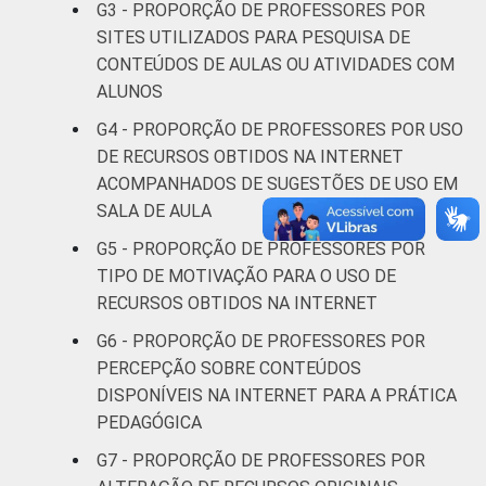
G3 - PROPORÇÃO DE PROFESSORES POR
SITES UTILIZADOS PARA PESQUISA DE
Sul
80
18
CONTEÚDOS DE AULAS OU ATIVIDADES COM
DEPENDÊNCIA
Pública
ALUNOS
85
12
ADMINISTRATIVA
Municipal
G4 - PROPORÇÃO DE PROFESSORES POR USO
DE RECURSOS OBTIDOS NA INTERNET
Pública
76
23
ACOMPANHADOS DE SUGESTÕES DE USO EM
Estadual
SALA DE AULA
G5 - PROPORÇÃO DE PROFESSORES POR
Total —
79
20
Públicas
TIPO DE MOTIVAÇÃO PARA O USO DE
RECURSOS OBTIDOS NA INTERNET
Particular
79
18
G6 - PROPORÇÃO DE PROFESSORES POR
PERCEPÇÃO SOBRE CONTEÚDOS
SÉRIE
4ª série / 5º
DISPONÍVEIS NA INTERNET PARA A PRÁTICA
ano do
84
13
PEDAGÓGICA
Ensino
Fundamental
G7 - PROPORÇÃO DE PROFESSORES POR