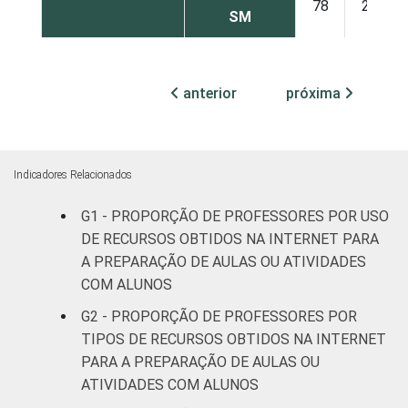
78
21
SM
RENDA PESSOAL
Até 3 SM
80
18
anterior
próxima
Mais de 3
76
20
até 5 SM
Mais de 5
Indicadores Relacionados
79
20
SM
G1 - PROPORÇÃO DE PROFESSORES POR USO
DE RECURSOS OBTIDOS NA INTERNET PARA
REGIÃO
Norte
84
12
A PREPARAÇÃO DE AULAS OU ATIVIDADES
Centro-
COM ALUNOS
78
20
Oeste
G2 - PROPORÇÃO DE PROFESSORES POR
TIPOS DE RECURSOS OBTIDOS NA INTERNET
Nordeste
83
14
PARA A PREPARAÇÃO DE AULAS OU
ATIVIDADES COM ALUNOS
Sudeste
76
22