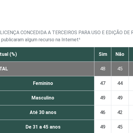
LICENÇA CONCEDIDA A TERCEIROS PARA USO E EDIÇÃO DE
 publicaram algum recurso na Internet¹
tual (%)
Sim
Não
TAL
48
45
Feminino
47
44
Masculino
49
49
Até 30 anos
46
42
De 31 a 45 anos
49
45