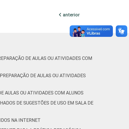
4
anterior
8
5
14
REPARAÇÃO DE AULAS OU ATIVIDADES COM
7
 PREPARAÇÃO DE AULAS OU ATIVIDADES
9
1
DE AULAS OU ATIVIDADES COM ALUNOS
HADOS DE SUGESTÕES DE USO EM SALA DE
13
1
TIDOS NA INTERNET