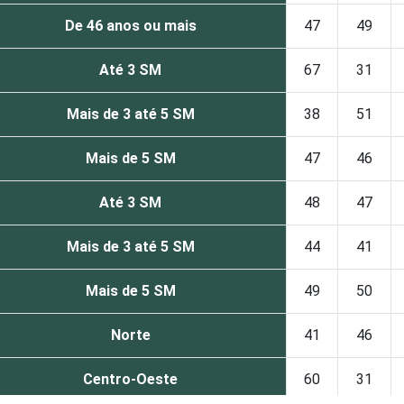
De 46 anos ou mais
47
49
Até 3 SM
67
31
Mais de 3 até 5 SM
38
51
Mais de 5 SM
47
46
Até 3 SM
48
47
Mais de 3 até 5 SM
44
41
Mais de 5 SM
49
50
Norte
41
46
Centro-Oeste
60
31