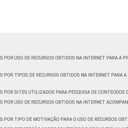
Nordeste
52
44
Sudeste
40
52
Sul
64
31
Pública Municipal
36
50
S POR USO DE RECURSOS OBTIDOS NA INTERNET PARA A P
Pública Estadual
47
46
S POR TIPOS DE RECURSOS OBTIDOS NA INTERNET PARA A
Total — Públicas
44
47
Particular
58
41
S POR SITES UTILIZADOS PARA PESQUISA DE CONTEÚDOS 
S POR USO DE RECURSOS OBTIDOS NA INTERNET ACOMPAN
4ª série / 5º ano do Ensino Fundamental
48
39
8ª série / 9º ano do Ensino Fundamental
46
53
S POR TIPO DE MOTIVAÇÃO PARA O USO DE RECURSOS OB