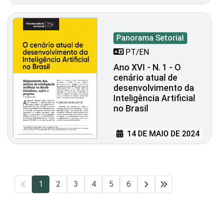
Panorama Setorial
PT/EN
Ano XVI - N. 1 - O
cenário atual de
desenvolvimento da
Inteligência Artificial
no Brasil
14 DE MAIO DE 2024
1
2
3
4
5
6