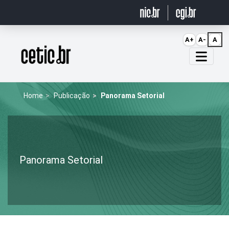
Ir para o conteúdo
A+
A-
A
Página inicial
Home
Publicação
Panorama Setorial
Panorama Setorial