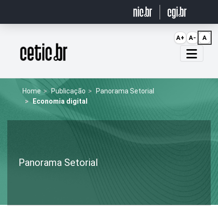
Ir para o conteúdo
A+
A-
A
Página inicial
Home
Publicação
Panorama Setorial
Economia digital
Panorama Setorial