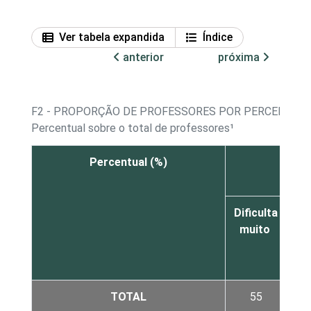
Ver tabela expandida
Índice
anterior
próxima
F2 - PROPORÇÃO DE PROFESSORES POR PERCEPÇÃO 
Percentual sobre o total de professores¹
Percentual (%)
Dificulta
Dif
muito
TOTAL
55