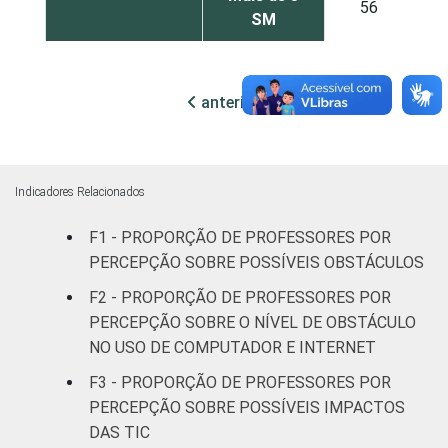
56
SM
RENDA PESSOAL
Até 3 SM
52
anterior
próxima
Mais de 3
57
até 5 SM
Mais de 5
Indicadores Relacionados
54
SM
F1 - PROPORÇÃO DE PROFESSORES POR
PERCEPÇÃO SOBRE POSSÍVEIS OBSTÁCULOS
REGIÃO
Norte
78
F2 - PROPORÇÃO DE PROFESSORES POR
Centro-
PERCEPÇÃO SOBRE O NÍVEL DE OBSTÁCULO
56
Oeste
NO USO DE COMPUTADOR E INTERNET
F3 - PROPORÇÃO DE PROFESSORES POR
Nordeste
52
PERCEPÇÃO SOBRE POSSÍVEIS IMPACTOS
DAS TIC
Sudeste
51