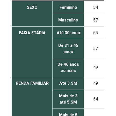
SEXO
Feminino
54
Masculino
57
FAIXA ETÁRIA
Até 30 anos
55
De 31 a 45
57
anos
De 46 anos
49
ou mais
RENDA FAMILIAR
Até 3 SM
49
Mais de 3
54
até 5 SM
Mais de 5