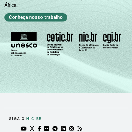
África.
8ª série / 9º
ano do
Conheça nosso trabalho
54
Ensino
Fundamental
2º ano do
Ensino
59
Médio
¹ Base: 1987 professores. Respostas
estimuladas. Dados coletados entre
setembro e dezembro de 2013.
Fonte: NIC.br - set 2013 / dez 2013
SIGA O
NIC.BR
YOUTUBE DO NIC.BR (ABRE EM NOVA ABA)
TWITTER DO NIC.BR (ABRE EM NOVA ABA)
FACEBOOK DO NIC.BR (ABRE EM NOVA AB
FLICKR DO NIC.BR (ABRE EM NOVA AB
TELEGRAM DO NIC.BR (ABRE EM N
LINKEDIN DO NIC.BR (ABRE EM
INSTAGRAM DO NIC.BR (AB
RSS DO NIC.BR (ABRE 