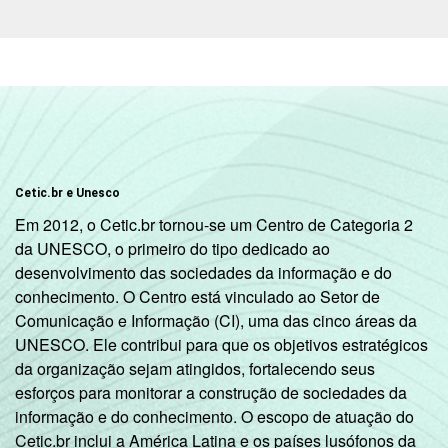
Sul
59
DEPENDÊNCIA
Pública
57
ADMINISTRATIVA
Municipal
Pública
65
Estadual
Cetic.br e Unesco
Em 2012, o Cetic.br tornou-se um Centro de Categoria 2
Total —
63
da UNESCO, o primeiro do tipo dedicado ao
Públicas
desenvolvimento das sociedades da informação e do
conhecimento. O Centro está vinculado ao Setor de
Particular
28
Comunicação e Informação (CI), uma das cinco áreas da
UNESCO. Ele contribui para que os objetivos estratégicos
SÉRIE
4ª série / 5º
da organização sejam atingidos, fortalecendo seus
ano do
52
esforços para monitorar a construção de sociedades da
Ensino
informação e do conhecimento. O escopo de atuação do
Fundamental
Cetic.br inclui a América Latina e os países lusófonos da