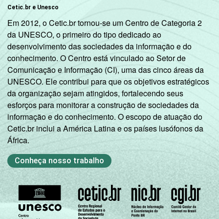
Cetic.br e Unesco
8ª série / 9º
Em 2012, o Cetic.br tornou-se um Centro de Categoria 2
ano do
4
da UNESCO, o primeiro do tipo dedicado ao
Ensino
desenvolvimento das sociedades da informação e do
Fundamental
conhecimento. O Centro está vinculado ao Setor de
Comunicação e Informação (CI), uma das cinco áreas da
2º ano do
UNESCO. Ele contribui para que os objetivos estratégicos
Ensino
2
da organização sejam atingidos, fortalecendo seus
Médio
esforços para monitorar a construção de sociedades da
informação e do conhecimento. O escopo de atuação do
¹ Base: 1987 professores. Respostas
Cetic.br inclui a América Latina e os países lusófonos da
estimuladas. Dados coletados entre
África.
setembro e dezembro de 2013.
Fonte: NIC.br - set 2013 / dez 2013
Conheça nosso trabalho