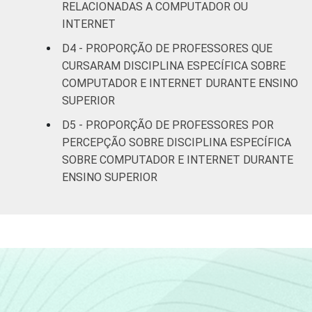
RELACIONADAS A COMPUTADOR OU
INTERNET
Sul
6
D4 - PROPORÇÃO DE PROFESSORES QUE
DEPENDÊNCIA
Pública
CURSARAM DISCIPLINA ESPECÍFICA SOBRE
3
ADMINISTRATIVA
Municipal
COMPUTADOR E INTERNET DURANTE ENSINO
SUPERIOR
Pública
3
D5 - PROPORÇÃO DE PROFESSORES POR
Estadual
PERCEPÇÃO SOBRE DISCIPLINA ESPECÍFICA
SOBRE COMPUTADOR E INTERNET DURANTE
Total —
3
ENSINO SUPERIOR
Públicas
Particular
2
SÉRIE
4ª série / 5º
ano do
3
Ensino
Fundamental