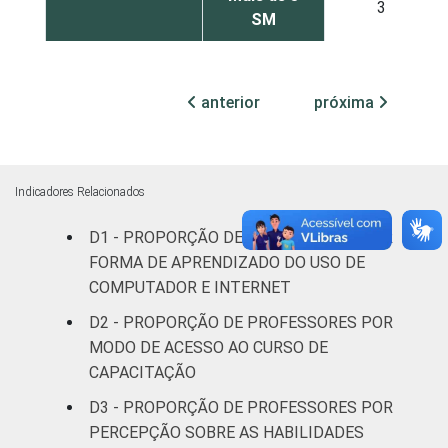
3
SM
RENDA PESSOAL
Até 3 SM
2
anterior
próxima
Mais de 3
4
até 5 SM
Mais de 5
Indicadores Relacionados
4
SM
D1 - PROPORÇÃO DE PROFESSORES POR
FORMA DE APRENDIZADO DO USO DE
REGIÃO
Norte
3
COMPUTADOR E INTERNET
Centro-
D2 - PROPORÇÃO DE PROFESSORES POR
2
Oeste
MODO DE ACESSO AO CURSO DE
CAPACITAÇÃO
Nordeste
4
D3 - PROPORÇÃO DE PROFESSORES POR
PERCEPÇÃO SOBRE AS HABILIDADES
Sudeste
2