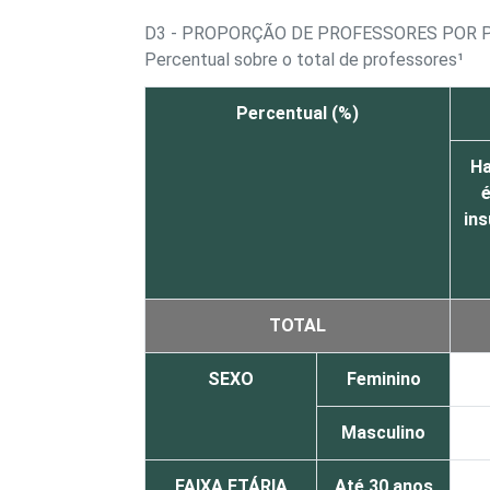
D3 - PROPORÇÃO DE PROFESSORES POR 
Percentual sobre o total de professores¹
Percentual (%)
Ha
é
ins
TOTAL
SEXO
Feminino
Masculino
FAIXA ETÁRIA
Até 30 anos