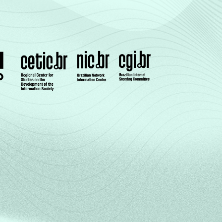
3
3
22
66
6
4
3
23
64
7
3
3
10
77
7
2
3
22
65
7
3
4
20
66
6