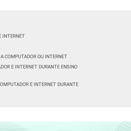
2
4
16
70
9
E INTERNET
1
3
23
68
5
S A COMPUTADOR OU INTERNET
3
3
18
68
9
ADOR E INTERNET DURANTE ENSINO
4
4
22
63
7
 COMPUTADOR E INTERNET DURANTE
4
2
17
71
7
2
6
26
58
8
4
4
26
60
9