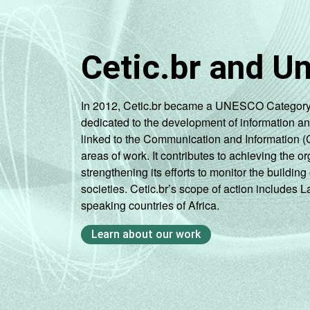
Pública
Estadual
Cetic.br and U
Total —
Públicas
In 2012, Cetic.br became a UNESCO Category 2 C
Particular
dedicated to the development of information a
linked to the Communication and Information (
areas of work. It contributes to achieving the or
SÉRIE
4ª série / 5º
strengthening its efforts to monitor the buildi
ano do
societies. Cetic.br’s scope of action includes 
Ensino
speaking countries of Africa.
Fundamental
Learn about our work
8ª série / 9º
ano do
Ensino
Fundamental