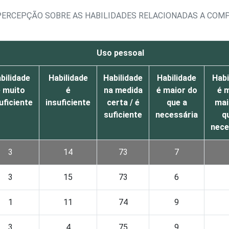
PERCEPÇÃO SOBRE AS HABILIDADES RELACIONADAS A COM
Uso pessoal
bilidade
Habilidade
Habilidade
Habilidade
Habi
 muito
é
na medida
é maior do
é 
uficiente
insuficiente
certa / é
que a
mai
suficiente
necessária
q
nece
3
14
73
7
3
15
73
6
1
11
74
9
3
4
75
9