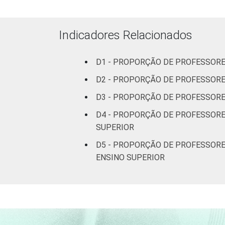
até 5 SM
Mais de 5
Indicadores Relacionados
SM
D1 - PROPORÇÃO DE PROFESSOR
REGIÃO
Norte
D2 - PROPORÇÃO DE PROFESSORE
Centro-
D3 - PROPORÇÃO DE PROFESSORE
Oeste
D4 - PROPORÇÃO DE PROFESSORE
SUPERIOR
Nordeste
D5 - PROPORÇÃO DE PROFESSORE
Sudeste
ENSINO SUPERIOR
Sul
DEPENDÊNCIA
Pública
ADMINISTRATIVA
Municipal