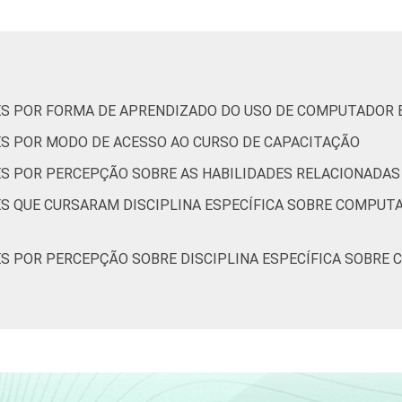
4
11
76
8
ES POR FORMA DE APRENDIZADO DO USO DE COMPUTADOR 
3
20
71
5
S POR MODO DE ACESSO AO CURSO DE CAPACITAÇÃO
S POR PERCEPÇÃO SOBRE AS HABILIDADES RELACIONADA
2
13
72
9
S QUE CURSARAM DISCIPLINA ESPECÍFICA SOBRE COMPUT
4
20
64
7
S POR PERCEPÇÃO SOBRE DISCIPLINA ESPECÍFICA SOBRE
2
9
80
6
6
20
62
9
3
23
64
6