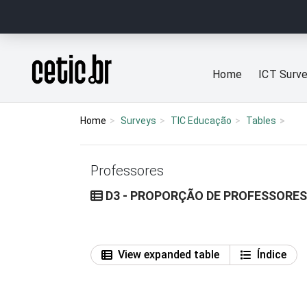
Ir para o conteúdo
Página inicial
Home
ICT Surv
Home
Surveys
TIC Educação
Tables
Professores
D3 - PROPORÇÃO DE PROFESSORES
View expanded table
Índice