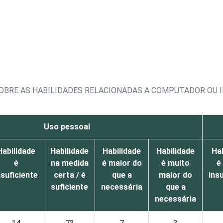
OBRE AS HABILIDADES RELACIONADAS A COMPUTADOR OU 
Uso pessoal
Habilidade
Habilidade
Habilidade
Habilidade
Hab
é
na medida
é maior do
é muito
é
nsuficiente
certa / é
que a
maior do
ins
suficiente
necessária
que a
necessária