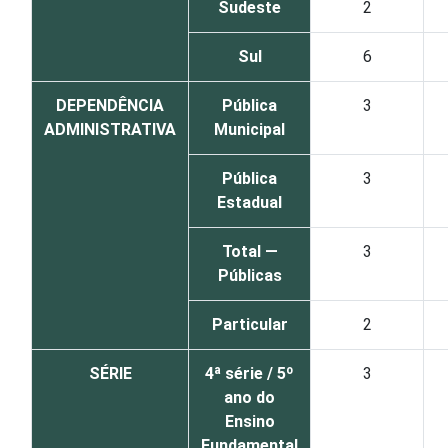
Sudeste
2
Sul
6
DEPENDÊNCIA
Pública
3
ADMINISTRATIVA
Municipal
Pública
3
Estadual
Total —
3
Públicas
Particular
2
SÉRIE
4ª série / 5º
3
ano do
Ensino
Fundamental