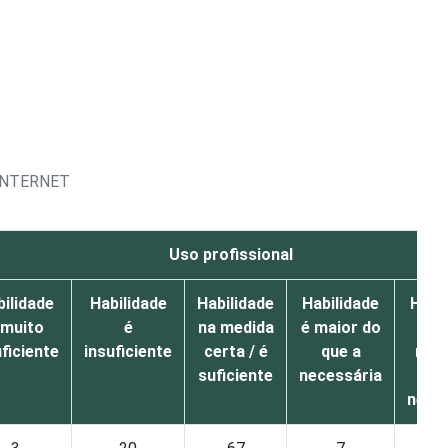
INTERNET
Uso profissional
ilidade
Habilidade
Habilidade
Habilidade
Habi
 muito
é
na medida
é maior do
é m
uficiente
insuficiente
certa / é
que a
mai
suficiente
necessária
qu
nece