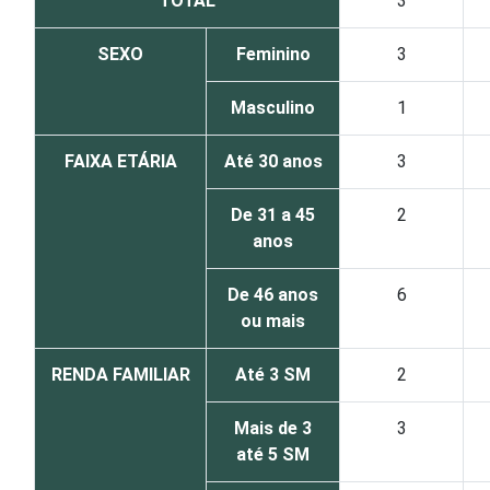
TOTAL
3
SEXO
Feminino
3
Masculino
1
FAIXA ETÁRIA
Até 30 anos
3
De 31 a 45
2
anos
De 46 anos
6
ou mais
RENDA FAMILIAR
Até 3 SM
2
Mais de 3
3
até 5 SM