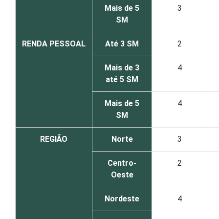
Mais de 5
3
SM
RENDA PESSOAL
Até 3 SM
2
Mais de 3
4
até 5 SM
Mais de 5
4
SM
REGIÃO
Norte
3
Centro-
2
Oeste
Nordeste
4