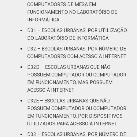
COMPUTADORES DE MESA EM
FUNCIONAMENTO NO LABORATÓRIO DE
INFORMÁTICA
D31 – ESCOLAS URBANAS, POR UTILIZAÇÃO
DO LABORATÓRIO DE INFORMÁTICA
D32 – ESCOLAS URBANAS, POR NÚMERO DE
COMPUTADORES COM ACESSO À INTERNET
D32D – ESCOLAS URBANAS QUE NÃO
POSSUEM COMPUTADOR OU COMPUTADOR
EM FUNCIONAMENTO, MAS POSSUEM
ACESSO À INTERNET
D32E – ESCOLAS URBANAS QUE NÃO
POSSUEM COMPUTADOR OU COMPUTADOR
EM FUNCIONAMENTO, POR DISPOSITIVOS
UTILIZADOS PARA ACESSO À INTERNET
D33 – ESCOLAS URBANAS, POR NÚMERO DE