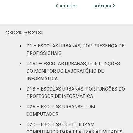
anterior
próxima
Total -
98
Públicas
Particular
100
Indicadores Relacionados
Fonte: CGI.br/NIC.br, Centro Regional de
D1 – ESCOLAS URBANAS, POR PRESENÇA DE
Estudos para o Desenvolvimento da
PROFISSIONAIS
Sociedade da Informação (Cetic.br),
D1A1 – ESCOLAS URBANAS, POR FUNÇÕES
Pesquisa sobre o uso das tecnologias de
DO MONITOR DO LABORATÓRIO DE
informação e comunicação nas escolas
INFORMÁTICA
brasileiras - TIC Educação 2019
D1B – ESCOLAS URBANAS, POR FUNÇÕES DO
PROFESSOR DE INFORMÁTICA
D2A – ESCOLAS URBANAS COM
COMPUTADOR
D2C – ESCOLAS QUE UTILIZAM
COMPUTADOR PARA REALIZAR ATIVIDADES