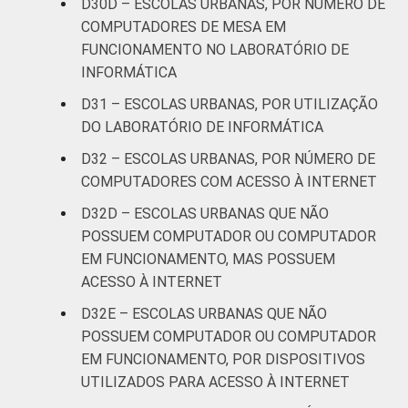
D30D – ESCOLAS URBANAS, POR NÚMERO DE
COMPUTADORES DE MESA EM
FUNCIONAMENTO NO LABORATÓRIO DE
INFORMÁTICA
D31 – ESCOLAS URBANAS, POR UTILIZAÇÃO
DO LABORATÓRIO DE INFORMÁTICA
D32 – ESCOLAS URBANAS, POR NÚMERO DE
COMPUTADORES COM ACESSO À INTERNET
D32D – ESCOLAS URBANAS QUE NÃO
POSSUEM COMPUTADOR OU COMPUTADOR
EM FUNCIONAMENTO, MAS POSSUEM
ACESSO À INTERNET
D32E – ESCOLAS URBANAS QUE NÃO
POSSUEM COMPUTADOR OU COMPUTADOR
EM FUNCIONAMENTO, POR DISPOSITIVOS
UTILIZADOS PARA ACESSO À INTERNET