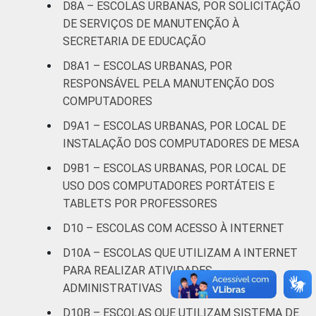
D8A – ESCOLAS URBANAS, POR SOLICITAÇÃO
DE SERVIÇOS DE MANUTENÇÃO À
SECRETARIA DE EDUCAÇÃO
D8A1 – ESCOLAS URBANAS, POR
RESPONSÁVEL PELA MANUTENÇÃO DOS
COMPUTADORES
D9A1 – ESCOLAS URBANAS, POR LOCAL DE
INSTALAÇÃO DOS COMPUTADORES DE MESA
D9B1 – ESCOLAS URBANAS, POR LOCAL DE
USO DOS COMPUTADORES PORTÁTEIS E
TABLETS POR PROFESSORES
D10 – ESCOLAS COM ACESSO À INTERNET
D10A – ESCOLAS QUE UTILIZAM A INTERNET
PARA REALIZAR ATIVIDADES
ADMINISTRATIVAS
D10B – ESCOLAS QUE UTILIZAM SISTEMA DE