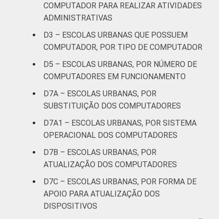
COMPUTADOR PARA REALIZAR ATIVIDADES
ADMINISTRATIVAS
D3 – ESCOLAS URBANAS QUE POSSUEM
COMPUTADOR, POR TIPO DE COMPUTADOR
D5 – ESCOLAS URBANAS, POR NÚMERO DE
COMPUTADORES EM FUNCIONAMENTO
D7A – ESCOLAS URBANAS, POR
SUBSTITUIÇÃO DOS COMPUTADORES
D7A1 – ESCOLAS URBANAS, POR SISTEMA
OPERACIONAL DOS COMPUTADORES
D7B – ESCOLAS URBANAS, POR
ATUALIZAÇÃO DOS COMPUTADORES
D7C – ESCOLAS URBANAS, POR FORMA DE
APOIO PARA ATUALIZAÇÃO DOS
DISPOSITIVOS