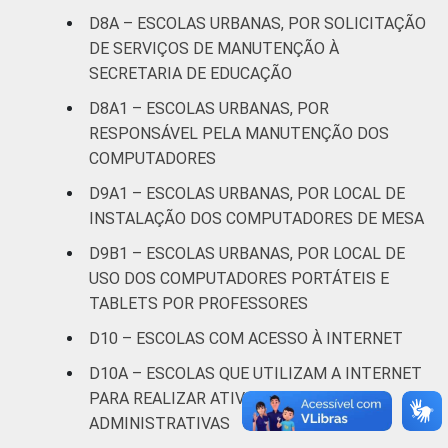
D8A – ESCOLAS URBANAS, POR SOLICITAÇÃO
DE SERVIÇOS DE MANUTENÇÃO À
SECRETARIA DE EDUCAÇÃO
D8A1 – ESCOLAS URBANAS, POR
RESPONSÁVEL PELA MANUTENÇÃO DOS
COMPUTADORES
D9A1 – ESCOLAS URBANAS, POR LOCAL DE
INSTALAÇÃO DOS COMPUTADORES DE MESA
D9B1 – ESCOLAS URBANAS, POR LOCAL DE
USO DOS COMPUTADORES PORTÁTEIS E
TABLETS POR PROFESSORES
D10 – ESCOLAS COM ACESSO À INTERNET
D10A – ESCOLAS QUE UTILIZAM A INTERNET
PARA REALIZAR ATIVIDADES
ADMINISTRATIVAS