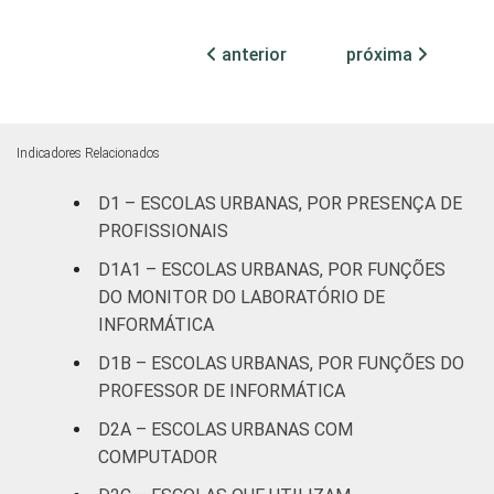
Particular
10
22
4
anterior
próxima
Fonte: CGI.br/NIC.br, Centro Regional de
Estudos para o Desenvolvimento da
Sociedade da Informação (Cetic.br),
Pesquisa sobre o uso das tecnologias de
Indicadores Relacionados
informação e comunicação nas escolas
brasileiras - TIC Educação 2019
D1 – ESCOLAS URBANAS, POR PRESENÇA DE
PROFISSIONAIS
D1A1 – ESCOLAS URBANAS, POR FUNÇÕES
DO MONITOR DO LABORATÓRIO DE
INFORMÁTICA
D1B – ESCOLAS URBANAS, POR FUNÇÕES DO
PROFESSOR DE INFORMÁTICA
D2A – ESCOLAS URBANAS COM
COMPUTADOR