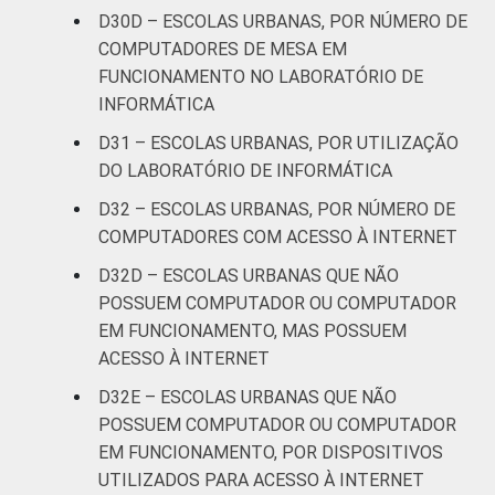
D30D – ESCOLAS URBANAS, POR NÚMERO DE
COMPUTADORES DE MESA EM
FUNCIONAMENTO NO LABORATÓRIO DE
INFORMÁTICA
D31 – ESCOLAS URBANAS, POR UTILIZAÇÃO
DO LABORATÓRIO DE INFORMÁTICA
D32 – ESCOLAS URBANAS, POR NÚMERO DE
COMPUTADORES COM ACESSO À INTERNET
D32D – ESCOLAS URBANAS QUE NÃO
POSSUEM COMPUTADOR OU COMPUTADOR
EM FUNCIONAMENTO, MAS POSSUEM
ACESSO À INTERNET
D32E – ESCOLAS URBANAS QUE NÃO
POSSUEM COMPUTADOR OU COMPUTADOR
EM FUNCIONAMENTO, POR DISPOSITIVOS
UTILIZADOS PARA ACESSO À INTERNET