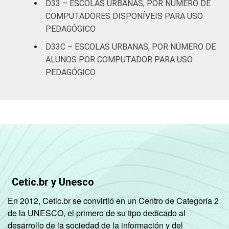
D33 – ESCOLAS URBANAS, POR NÚMERO DE
COMPUTADORES DISPONÍVEIS PARA USO
PEDAGÓGICO
D33C – ESCOLAS URBANAS, POR NÚMERO DE
ALUNOS POR COMPUTADOR PARA USO
PEDAGÓGICO
Cetic.br y Unesco
En 2012, Cetic.br se convirtió en un Centro de Categoría 2
de la UNESCO, el primero de su tipo dedicado al
desarrollo de la sociedad de la información y del