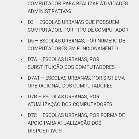
COMPUTADOR PARA REALIZAR ATIVIDADES
ADMINISTRATIVAS
D3 – ESCOLAS URBANAS QUE POSSUEM
COMPUTADOR, POR TIPO DE COMPUTADOR
D5 – ESCOLAS URBANAS, POR NÚMERO DE
COMPUTADORES EM FUNCIONAMENTO
D7A – ESCOLAS URBANAS, POR
SUBSTITUIÇÃO DOS COMPUTADORES
D7A1 – ESCOLAS URBANAS, POR SISTEMA
OPERACIONAL DOS COMPUTADORES
D7B – ESCOLAS URBANAS, POR
ATUALIZAÇÃO DOS COMPUTADORES
D7C – ESCOLAS URBANAS, POR FORMA DE
APOIO PARA ATUALIZAÇÃO DOS
DISPOSITIVOS