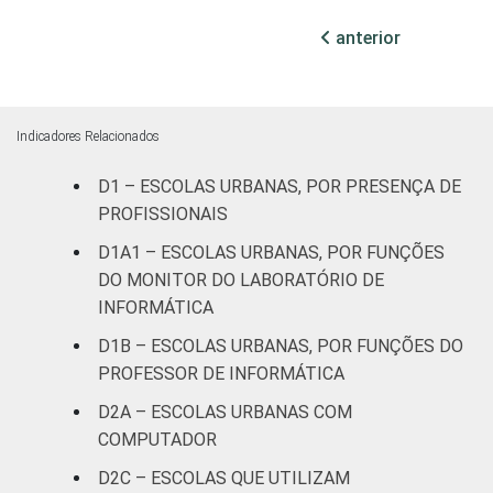
Particular
0
anterior
Fonte: CGI.br/NIC.br, Centro Regional de
Estudos para o Desenvolvimento da
Sociedade da Informação (Cetic.br),
Indicadores Relacionados
Pesquisa sobre o uso das tecnologias de
informação e comunicação nas escolas
D1 – ESCOLAS URBANAS, POR PRESENÇA DE
brasileiras - TIC Educação 2019
PROFISSIONAIS
D1A1 – ESCOLAS URBANAS, POR FUNÇÕES
DO MONITOR DO LABORATÓRIO DE
INFORMÁTICA
D1B – ESCOLAS URBANAS, POR FUNÇÕES DO
PROFESSOR DE INFORMÁTICA
D2A – ESCOLAS URBANAS COM
COMPUTADOR
D2C – ESCOLAS QUE UTILIZAM