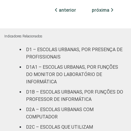
Total -
62
5
-
anterior
próxima
Públicas
Particular
52
2
-
Indicadores Relacionados
Fonte: CGI.br/NIC.br, Centro Regional de
Estudos para o Desenvolvimento da
D1 – ESCOLAS URBANAS, POR PRESENÇA DE
Sociedade da Informação (Cetic.br),
PROFISSIONAIS
Pesquisa sobre o uso das tecnologias de
D1A1 – ESCOLAS URBANAS, POR FUNÇÕES
informação e comunicação nas escolas
DO MONITOR DO LABORATÓRIO DE
brasileiras - TIC Educação 2019
INFORMÁTICA
D1B – ESCOLAS URBANAS, POR FUNÇÕES DO
PROFESSOR DE INFORMÁTICA
D2A – ESCOLAS URBANAS COM
COMPUTADOR
D2C – ESCOLAS QUE UTILIZAM