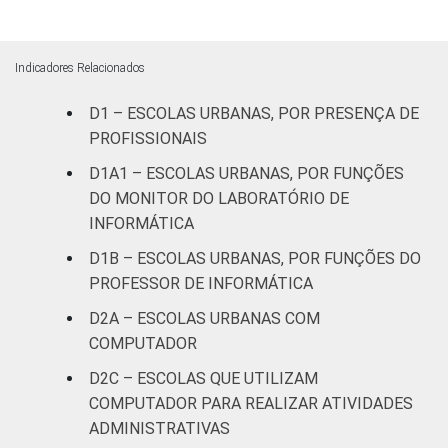
Particular
52
2
-
Indicadores Relacionados
Fonte: CGI.br/NIC.br, Centro Regional de
Estudos para o Desenvolvimento da
D1 – ESCOLAS URBANAS, POR PRESENÇA DE
Sociedade da Informação (Cetic.br),
PROFISSIONAIS
Pesquisa sobre o uso das tecnologias de
D1A1 – ESCOLAS URBANAS, POR FUNÇÕES
informação e comunicação nas escolas
DO MONITOR DO LABORATÓRIO DE
brasileiras - TIC Educação 2019
INFORMÁTICA
D1B – ESCOLAS URBANAS, POR FUNÇÕES DO
PROFESSOR DE INFORMÁTICA
D2A – ESCOLAS URBANAS COM
COMPUTADOR
D2C – ESCOLAS QUE UTILIZAM
COMPUTADOR PARA REALIZAR ATIVIDADES
ADMINISTRATIVAS