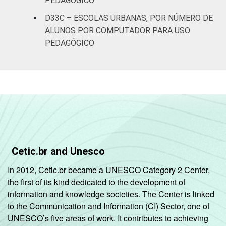
PEDAGÓGICO
D33C – ESCOLAS URBANAS, POR NÚMERO DE
ALUNOS POR COMPUTADOR PARA USO
PEDAGÓGICO
Cetic.br and Unesco
In 2012, Cetic.br became a UNESCO Category 2 Center,
the first of its kind dedicated to the development of
information and knowledge societies. The Center is linked
to the Communication and Information (CI) Sector, one of
UNESCO’s five areas of work. It contributes to achieving