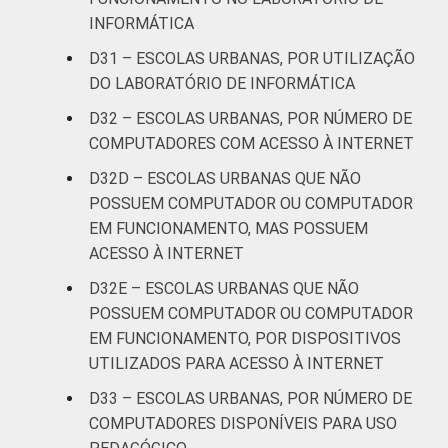
INFORMÁTICA
D31 – ESCOLAS URBANAS, POR UTILIZAÇÃO
DO LABORATÓRIO DE INFORMÁTICA
D32 – ESCOLAS URBANAS, POR NÚMERO DE
COMPUTADORES COM ACESSO À INTERNET
D32D – ESCOLAS URBANAS QUE NÃO
POSSUEM COMPUTADOR OU COMPUTADOR
EM FUNCIONAMENTO, MAS POSSUEM
ACESSO À INTERNET
D32E – ESCOLAS URBANAS QUE NÃO
POSSUEM COMPUTADOR OU COMPUTADOR
EM FUNCIONAMENTO, POR DISPOSITIVOS
UTILIZADOS PARA ACESSO À INTERNET
D33 – ESCOLAS URBANAS, POR NÚMERO DE
COMPUTADORES DISPONÍVEIS PARA USO