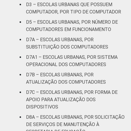
D3 – ESCOLAS URBANAS QUE POSSUEM
COMPUTADOR, POR TIPO DE COMPUTADOR
D5 – ESCOLAS URBANAS, POR NÚMERO DE
COMPUTADORES EM FUNCIONAMENTO
D7A – ESCOLAS URBANAS, POR
SUBSTITUIÇÃO DOS COMPUTADORES
D7A1 – ESCOLAS URBANAS, POR SISTEMA
OPERACIONAL DOS COMPUTADORES
D7B – ESCOLAS URBANAS, POR
ATUALIZAÇÃO DOS COMPUTADORES
D7C – ESCOLAS URBANAS, POR FORMA DE
APOIO PARA ATUALIZAÇÃO DOS
DISPOSITIVOS
D8A – ESCOLAS URBANAS, POR SOLICITAÇÃO
DE SERVIÇOS DE MANUTENÇÃO À