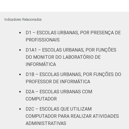
Pesquisa sobre o uso das tecnologias de
informação e comunicação nas escolas
brasileiras - TIC Educação 2019
Indicadores Relacionados
D1 – ESCOLAS URBANAS, POR PRESENÇA DE
PROFISSIONAIS
D1A1 – ESCOLAS URBANAS, POR FUNÇÕES
DO MONITOR DO LABORATÓRIO DE
INFORMÁTICA
D1B – ESCOLAS URBANAS, POR FUNÇÕES DO
PROFESSOR DE INFORMÁTICA
D2A – ESCOLAS URBANAS COM
COMPUTADOR
D2C – ESCOLAS QUE UTILIZAM
COMPUTADOR PARA REALIZAR ATIVIDADES
ADMINISTRATIVAS