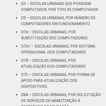
D3 – ESCOLAS URBANAS QUE POSSUEM
COMPUTADOR, POR TIPO DE COMPUTADOR
D5 – ESCOLAS URBANAS, POR NÚMERO DE
COMPUTADORES EM FUNCIONAMENTO
D7A – ESCOLAS URBANAS, POR
SUBSTITUIÇÃO DOS COMPUTADORES
D7A1 – ESCOLAS URBANAS, POR SISTEMA
OPERACIONAL DOS COMPUTADORES
D7B – ESCOLAS URBANAS, POR
ATUALIZAÇÃO DOS COMPUTADORES
D7C – ESCOLAS URBANAS, POR FORMA DE
APOIO PARA ATUALIZAÇÃO DOS
DISPOSITIVOS
D8A – ESCOLAS URBANAS, POR SOLICITAÇÃO
DE SERVIÇOS DE MANUTENÇÃO À