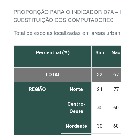
PROPORÇÃO PARA O INDICADOR D7A – ESC
SUBSTITUIÇÃO DOS COMPUTADORES
Total de escolas localizadas em áreas urbanas
Percentual (%)
Sim
Não
Nã
sa
TOTAL
32
67
0
REGIÃO
Norte
21
77
0
Centro-
40
60
0
Oeste
Nordeste
30
68
0