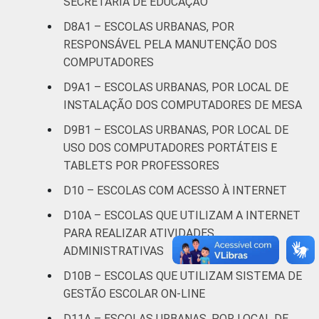
SECRETARIA DE EDUCAÇÃO
D8A1 – ESCOLAS URBANAS, POR
RESPONSÁVEL PELA MANUTENÇÃO DOS
COMPUTADORES
D9A1 – ESCOLAS URBANAS, POR LOCAL DE
INSTALAÇÃO DOS COMPUTADORES DE MESA
D9B1 – ESCOLAS URBANAS, POR LOCAL DE
USO DOS COMPUTADORES PORTÁTEIS E
TABLETS POR PROFESSORES
D10 – ESCOLAS COM ACESSO À INTERNET
D10A – ESCOLAS QUE UTILIZAM A INTERNET
PARA REALIZAR ATIVIDADES
ADMINISTRATIVAS
D10B – ESCOLAS QUE UTILIZAM SISTEMA DE
GESTÃO ESCOLAR ON-LINE
D11A – ESCOLAS URBANAS, POR LOCAL DE