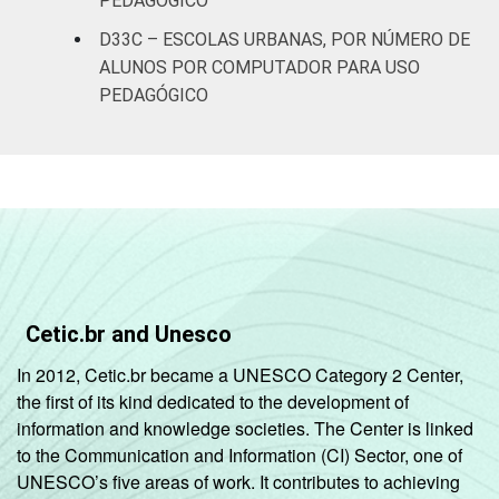
PEDAGÓGICO
D33C – ESCOLAS URBANAS, POR NÚMERO DE
ALUNOS POR COMPUTADOR PARA USO
PEDAGÓGICO
Cetic.br and Unesco
In 2012, Cetic.br became a UNESCO Category 2 Center,
the first of its kind dedicated to the development of
information and knowledge societies. The Center is linked
to the Communication and Information (CI) Sector, one of
UNESCO’s five areas of work. It contributes to achieving