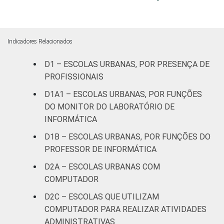
Fonte: CGI.br/NIC.br, Centro Regional de
Estudos para o Desenvolvimento da
Sociedade da Informação (Cetic.br),
Pesquisa sobre o uso das tecnologias de
Indicadores Relacionados
informação e comunicação nas escolas
brasileiras - TIC Educação 2019
D1 – ESCOLAS URBANAS, POR PRESENÇA DE
PROFISSIONAIS
D1A1 – ESCOLAS URBANAS, POR FUNÇÕES
DO MONITOR DO LABORATÓRIO DE
INFORMÁTICA
D1B – ESCOLAS URBANAS, POR FUNÇÕES DO
PROFESSOR DE INFORMÁTICA
D2A – ESCOLAS URBANAS COM
COMPUTADOR
D2C – ESCOLAS QUE UTILIZAM
COMPUTADOR PARA REALIZAR ATIVIDADES
ADMINISTRATIVAS