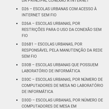
DA PRINCIPAL CONEXÃO À INTERNET
D26 – ESCOLAS URBANAS COM ACESSO À
INTERNET SEM FIO
D26A – ESCOLAS URBANAS, POR
RESTRIÇÕES PARA O USO DA CONEXÃO SEM
FIO
D26B1 – ESCOLAS URBANAS, POR
RESPONSÁVEL PELA MANUTENÇÃO DA REDE
SEM FIO
D30B – ESCOLAS URBANAS QUE POSSUEM
LABORATÓRIO DE INFORMÁTICA
D30C – ESCOLAS URBANAS, POR NÚMERO DE
COMPUTADORES DE MESA NO LABORATÓRIO
DE INFORMÁTICA
D30D – ESCOLAS URBANAS, POR NÚMERO DE
COMPUTADORES DE MESA EM