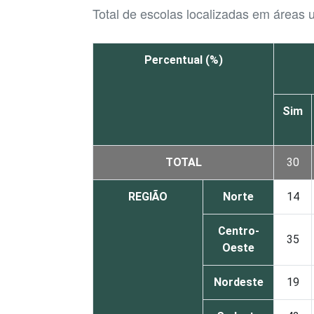
Total de escolas localizadas em áreas 
Percentual (%)
Sim
TOTAL
30
REGIÃO
Norte
14
Centro-
35
Oeste
Nordeste
19