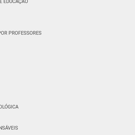
DE EDUCAÇÃO
 POR PROFESSORES
OLÓGICA
NSÁVEIS