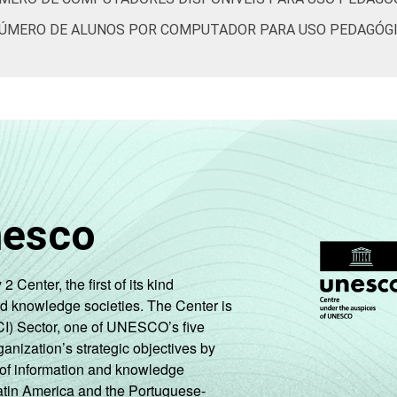
 NÚMERO DE ALUNOS POR COMPUTADOR PARA USO PEDAGÓG
nesco
enter, the first of its kind
nd knowledge societies. The Center is
CI) Sector, one of UNESCO’s five
ganization’s strategic objectives by
ng of information and knowledge
Latin America and the Portuguese-