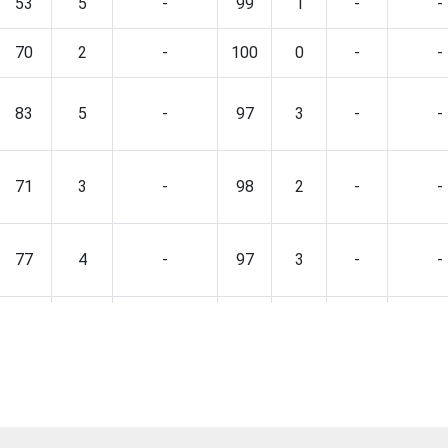
53
5
-
99
1
-
-
70
2
-
100
0
-
-
83
5
-
97
3
-
-
71
3
-
98
2
-
-
77
4
-
97
3
-
-
37
3
-
94
6
-
-
de Estudos para o Desenvolvimento da Sociedade da Informação 
ão nas escolas brasileiras - TIC Educação 2019