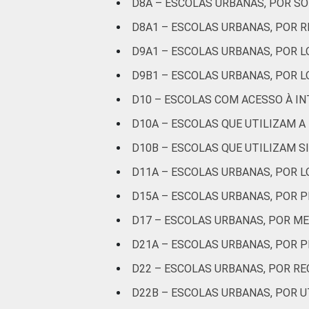
D8A – ESCOLAS URBANAS, POR S
D8A1 – ESCOLAS URBANAS, POR
D9A1 – ESCOLAS URBANAS, POR 
D9B1 – ESCOLAS URBANAS, POR 
D10 – ESCOLAS COM ACESSO À I
D10A – ESCOLAS QUE UTILIZAM A
D10B – ESCOLAS QUE UTILIZAM S
D11A – ESCOLAS URBANAS, POR L
D15A – ESCOLAS URBANAS, POR P
D17 – ESCOLAS URBANAS, POR M
D21A – ESCOLAS URBANAS, POR
D22 – ESCOLAS URBANAS, POR RE
D22B – ESCOLAS URBANAS, POR U