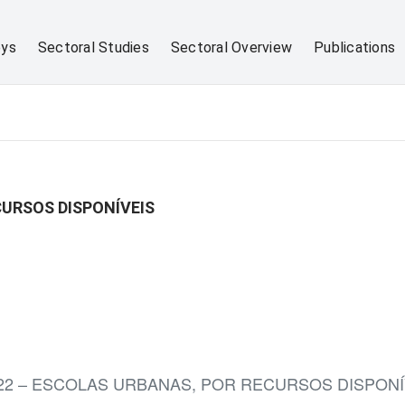
eys
Sectoral Studies
Sectoral Overview
Publications
CURSOS DISPONÍVEIS
2 – ESCOLAS URBANAS, POR RECURSOS DISPONÍ