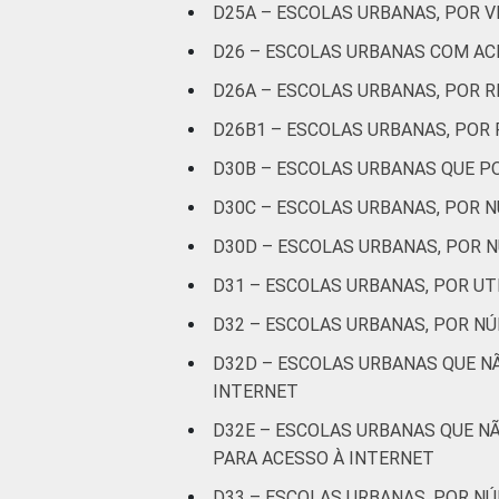
D25A – ESCOLAS URBANAS, POR V
D26 – ESCOLAS URBANAS COM AC
D26A – ESCOLAS URBANAS, POR R
D26B1 – ESCOLAS URBANAS, POR
D30B – ESCOLAS URBANAS QUE P
D30C – ESCOLAS URBANAS, POR 
D30D – ESCOLAS URBANAS, POR
D31 – ESCOLAS URBANAS, POR U
D32 – ESCOLAS URBANAS, POR 
D32D – ESCOLAS URBANAS QUE 
INTERNET
D32E – ESCOLAS URBANAS QUE 
PARA ACESSO À INTERNET
D33 – ESCOLAS URBANAS, POR N