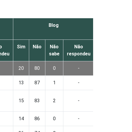
Blog
Perfil ou págin
o
Sim
Não
Não
Não
Sim
Não
ndeu
sabe
respondeu
20
80
0
-
79
21
13
87
1
-
62
37
15
83
2
-
76
24
14
86
0
-
79
21