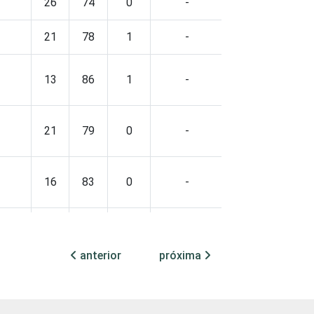
26
74
0
-
81
19
21
78
1
-
84
16
13
86
1
-
70
30
21
79
0
-
78
22
16
83
0
-
73
27
28
72
0
-
94
6
anterior
próxima
(Cetic.br), Pesquisa sobre o uso das