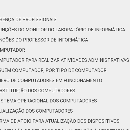
ESENÇA DE PROFISSIONAIS
FUNÇÕES DO MONITOR DO LABORATÓRIO DE INFORMÁTICA
UNÇÕES DO PROFESSOR DE INFORMÁTICA
COMPUTADOR
OMPUTADOR PARA REALIZAR ATIVIDADES ADMINISTRATIVAS
SSUEM COMPUTADOR, POR TIPO DE COMPUTADOR
ÚMERO DE COMPUTADORES EM FUNCIONAMENTO
SUBSTITUIÇÃO DOS COMPUTADORES
 SISTEMA OPERACIONAL DOS COMPUTADORES
ATUALIZAÇÃO DOS COMPUTADORES
ORMA DE APOIO PARA ATUALIZAÇÃO DOS DISPOSITIVOS