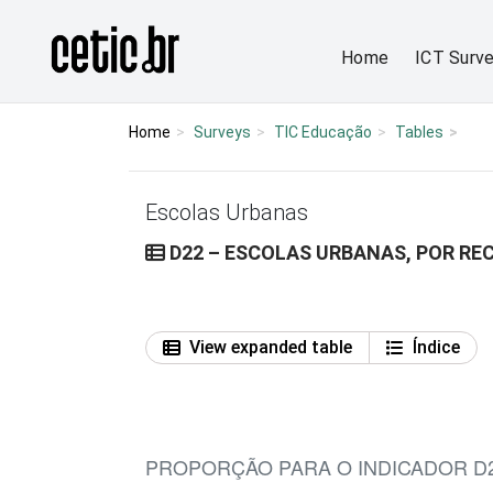
Ir para o conteúdo
Página inicial
Home
ICT Surv
Home
Surveys
TIC Educação
Tables
Escolas Urbanas
D22 – ESCOLAS URBANAS, POR RE
View expanded table
Índice
PROPORÇÃO PARA O INDICADOR D2