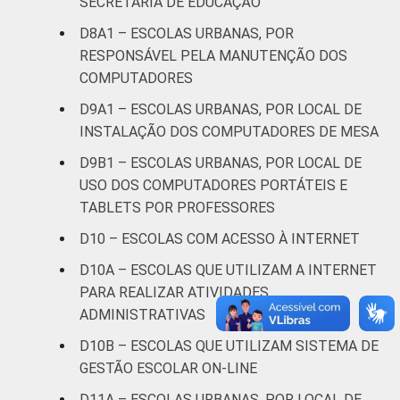
SECRETARIA DE EDUCAÇÃO
D8A1 – ESCOLAS URBANAS, POR
RESPONSÁVEL PELA MANUTENÇÃO DOS
COMPUTADORES
D9A1 – ESCOLAS URBANAS, POR LOCAL DE
INSTALAÇÃO DOS COMPUTADORES DE MESA
D9B1 – ESCOLAS URBANAS, POR LOCAL DE
USO DOS COMPUTADORES PORTÁTEIS E
TABLETS POR PROFESSORES
D10 – ESCOLAS COM ACESSO À INTERNET
D10A – ESCOLAS QUE UTILIZAM A INTERNET
PARA REALIZAR ATIVIDADES
ADMINISTRATIVAS
D10B – ESCOLAS QUE UTILIZAM SISTEMA DE
GESTÃO ESCOLAR ON-LINE
D11A – ESCOLAS URBANAS, POR LOCAL DE