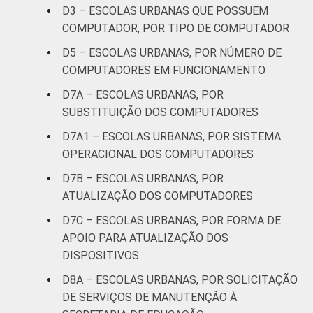
D3 – ESCOLAS URBANAS QUE POSSUEM
COMPUTADOR, POR TIPO DE COMPUTADOR
D5 – ESCOLAS URBANAS, POR NÚMERO DE
COMPUTADORES EM FUNCIONAMENTO
D7A – ESCOLAS URBANAS, POR
SUBSTITUIÇÃO DOS COMPUTADORES
D7A1 – ESCOLAS URBANAS, POR SISTEMA
OPERACIONAL DOS COMPUTADORES
D7B – ESCOLAS URBANAS, POR
ATUALIZAÇÃO DOS COMPUTADORES
D7C – ESCOLAS URBANAS, POR FORMA DE
APOIO PARA ATUALIZAÇÃO DOS
DISPOSITIVOS
D8A – ESCOLAS URBANAS, POR SOLICITAÇÃO
DE SERVIÇOS DE MANUTENÇÃO À