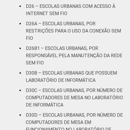
D26 – ESCOLAS URBANAS COM ACESSO À
INTERNET SEM FIO
D26A – ESCOLAS URBANAS, POR
RESTRIÇÕES PARA O USO DA CONEXÃO SEM
FIO
D26B1 – ESCOLAS URBANAS, POR
RESPONSÁVEL PELA MANUTENÇÃO DA REDE
SEM FIO
D30B – ESCOLAS URBANAS QUE POSSUEM
LABORATÓRIO DE INFORMÁTICA
D30C – ESCOLAS URBANAS, POR NÚMERO DE
COMPUTADORES DE MESA NO LABORATÓRIO
DE INFORMÁTICA
D30D – ESCOLAS URBANAS, POR NÚMERO DE
COMPUTADORES DE MESA EM
FUNCIONAMENTO NO LABORATÓRIO DE