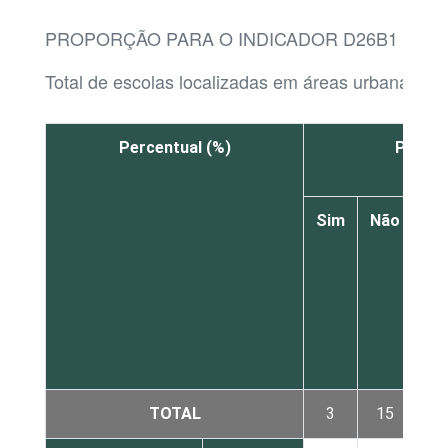
PROPORÇÃO PARA O INDICADOR D26B1 – E
Total de escolas localizadas em áreas urbanas co
Percentual (%)
Profes
Sim
Não
Nã
sa
TOTAL
3
15
-