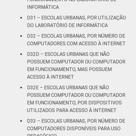
INFORMÁTICA
D31 – ESCOLAS URBANAS, POR UTILIZAÇÃO
DO LABORATÓRIO DE INFORMÁTICA
D32 – ESCOLAS URBANAS, POR NÚMERO DE
COMPUTADORES COM ACESSO À INTERNET
D32D – ESCOLAS URBANAS QUE NÃO
POSSUEM COMPUTADOR OU COMPUTADOR
EM FUNCIONAMENTO, MAS POSSUEM
ACESSO À INTERNET
D32E – ESCOLAS URBANAS QUE NÃO
POSSUEM COMPUTADOR OU COMPUTADOR
EM FUNCIONAMENTO, POR DISPOSITIVOS
UTILIZADOS PARA ACESSO À INTERNET
D33 – ESCOLAS URBANAS, POR NÚMERO DE
COMPUTADORES DISPONÍVEIS PARA USO