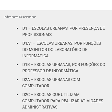
Públicas
Particular
4
28
-
Indicadores Relacionados
Fonte: CGI.br/NIC.br, Centro Regional de
D1 – ESCOLAS URBANAS, POR PRESENÇA DE
Estudos para o Desenvolvimento da
PROFISSIONAIS
Sociedade da Informação (Cetic.br),
D1A1 – ESCOLAS URBANAS, POR FUNÇÕES
Pesquisa sobre o uso das tecnologias de
DO MONITOR DO LABORATÓRIO DE
informação e comunicação nas escolas
INFORMÁTICA
brasileiras - TIC Educação 2019
D1B – ESCOLAS URBANAS, POR FUNÇÕES DO
PROFESSOR DE INFORMÁTICA
D2A – ESCOLAS URBANAS COM
COMPUTADOR
D2C – ESCOLAS QUE UTILIZAM
COMPUTADOR PARA REALIZAR ATIVIDADES
ADMINISTRATIVAS