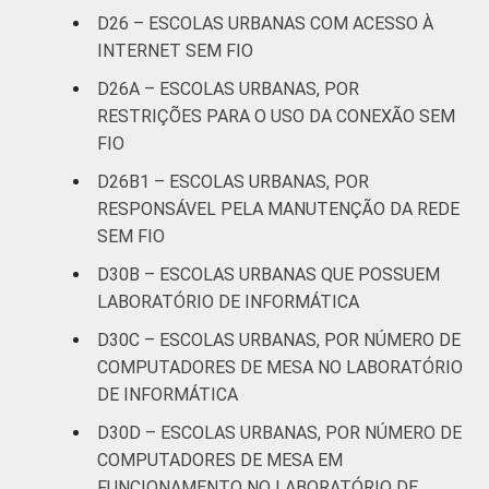
D26 – ESCOLAS URBANAS COM ACESSO À
INTERNET SEM FIO
D26A – ESCOLAS URBANAS, POR
RESTRIÇÕES PARA O USO DA CONEXÃO SEM
FIO
D26B1 – ESCOLAS URBANAS, POR
RESPONSÁVEL PELA MANUTENÇÃO DA REDE
SEM FIO
D30B – ESCOLAS URBANAS QUE POSSUEM
LABORATÓRIO DE INFORMÁTICA
D30C – ESCOLAS URBANAS, POR NÚMERO DE
COMPUTADORES DE MESA NO LABORATÓRIO
DE INFORMÁTICA
D30D – ESCOLAS URBANAS, POR NÚMERO DE
COMPUTADORES DE MESA EM
FUNCIONAMENTO NO LABORATÓRIO DE