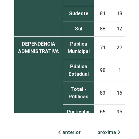
Sudeste
81
18
-
Sul
88
12
-
DEPENDÊNCIA
Pública
71
27
-
ADMINISTRATIVA
Municipal
Pública
98
1
-
Estadual
Total -
83
16
-
Públicas
Particular
65
35
-
Fonte: CGI.br/NIC.br, Centro Regional de
anterior
próxima
Estudos para o Desenvolvimento da