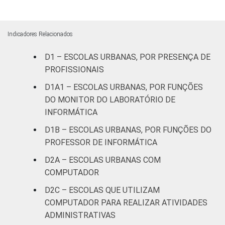
Sociedade da Informação (Cetic.br),
Pesquisa sobre o uso das tecnologias de
informação e comunicação nas escolas
Indicadores Relacionados
brasileiras - TIC Educação 2019
D1 – ESCOLAS URBANAS, POR PRESENÇA DE
PROFISSIONAIS
D1A1 – ESCOLAS URBANAS, POR FUNÇÕES
DO MONITOR DO LABORATÓRIO DE
INFORMÁTICA
D1B – ESCOLAS URBANAS, POR FUNÇÕES DO
PROFESSOR DE INFORMÁTICA
D2A – ESCOLAS URBANAS COM
COMPUTADOR
D2C – ESCOLAS QUE UTILIZAM
COMPUTADOR PARA REALIZAR ATIVIDADES
ADMINISTRATIVAS