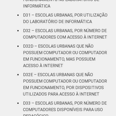
INFORMÁTICA
D31 – ESCOLAS URBANAS, POR UTILIZAÇÃO
DO LABORATÓRIO DE INFORMÁTICA
D32 – ESCOLAS URBANAS, POR NÚMERO DE
COMPUTADORES COM ACESSO À INTERNET
D32D – ESCOLAS URBANAS QUE NÃO
POSSUEM COMPUTADOR OU COMPUTADOR
EM FUNCIONAMENTO, MAS POSSUEM
ACESSO À INTERNET
D32E – ESCOLAS URBANAS QUE NÃO
POSSUEM COMPUTADOR OU COMPUTADOR
EM FUNCIONAMENTO, POR DISPOSITIVOS
UTILIZADOS PARA ACESSO À INTERNET
D33 – ESCOLAS URBANAS, POR NÚMERO DE
COMPUTADORES DISPONÍVEIS PARA USO