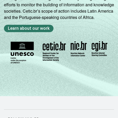
efforts to monitor the building of information and knowledge
societies. Cetic.br’s scope of action includes Latin America
and the Portuguese-speaking countries of Africa.
Learn about our work