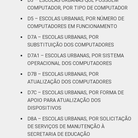
D3 – ESCOLAS URBANAS QUE POSSUEM
COMPUTADOR, POR TIPO DE COMPUTADOR
D5 – ESCOLAS URBANAS, POR NÚMERO DE
COMPUTADORES EM FUNCIONAMENTO
D7A – ESCOLAS URBANAS, POR
SUBSTITUIÇÃO DOS COMPUTADORES
D7A1 – ESCOLAS URBANAS, POR SISTEMA
OPERACIONAL DOS COMPUTADORES
D7B – ESCOLAS URBANAS, POR
ATUALIZAÇÃO DOS COMPUTADORES
D7C – ESCOLAS URBANAS, POR FORMA DE
APOIO PARA ATUALIZAÇÃO DOS
DISPOSITIVOS
D8A – ESCOLAS URBANAS, POR SOLICITAÇÃO
DE SERVIÇOS DE MANUTENÇÃO À
SECRETARIA DE EDUCAÇÃO