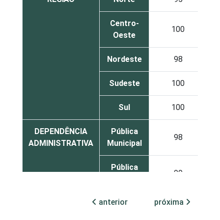
Centro-
100
Oeste
Nordeste
98
Sudeste
100
Sul
100
DEPENDÊNCIA
Pública
98
ADMINISTRATIVA
Municipal
Pública
99
Estadual
anterior
próxima
Total -
98
Públicas