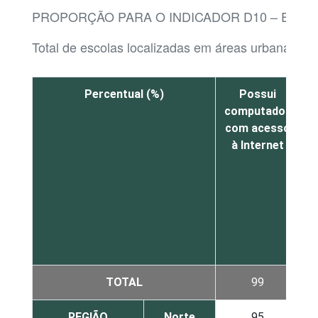
PROPORÇÃO PARA O INDICADOR D10 – ESCO
Total de escolas localizadas em áreas urbanas
Percentual (%)
Possui
computador
com acesso
à Internet
f
TOTAL
99
REGIÃO
Norte
95