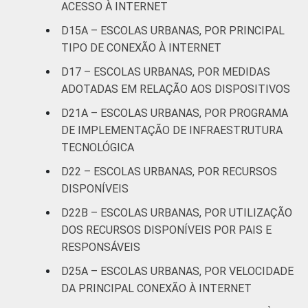
ACESSO À INTERNET
D15A – ESCOLAS URBANAS, POR PRINCIPAL
TIPO DE CONEXÃO À INTERNET
D17 – ESCOLAS URBANAS, POR MEDIDAS
ADOTADAS EM RELAÇÃO AOS DISPOSITIVOS
D21A – ESCOLAS URBANAS, POR PROGRAMA
DE IMPLEMENTAÇÃO DE INFRAESTRUTURA
TECNOLÓGICA
D22 – ESCOLAS URBANAS, POR RECURSOS
DISPONÍVEIS
D22B – ESCOLAS URBANAS, POR UTILIZAÇÃO
DOS RECURSOS DISPONÍVEIS POR PAIS E
RESPONSÁVEIS
D25A – ESCOLAS URBANAS, POR VELOCIDADE
DA PRINCIPAL CONEXÃO À INTERNET