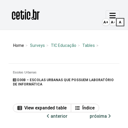
Ir para o conteúdo
Página inicial
A+
A-
A
Home
Surveys
TIC Educação
Tables
Escolas Urbanas
D30B – ESCOLAS URBANAS QUE POSSUEM LABORATÓRIO
DE INFORMÁTICA
View expanded table
Índice
anterior
próxima