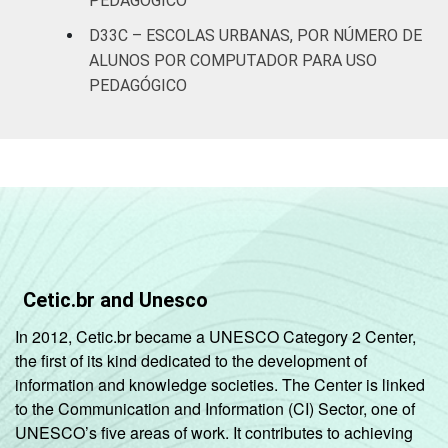
PEDAGÓGICO
D33C – ESCOLAS URBANAS, POR NÚMERO DE
ALUNOS POR COMPUTADOR PARA USO
PEDAGÓGICO
Cetic.br and Unesco
In 2012, Cetic.br became a UNESCO Category 2 Center,
the first of its kind dedicated to the development of
information and knowledge societies. The Center is linked
to the Communication and Information (CI) Sector, one of
UNESCO’s five areas of work. It contributes to achieving