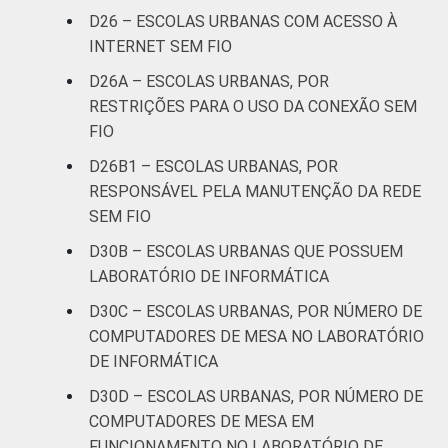
D26 – ESCOLAS URBANAS COM ACESSO À
INTERNET SEM FIO
D26A – ESCOLAS URBANAS, POR
RESTRIÇÕES PARA O USO DA CONEXÃO SEM
FIO
D26B1 – ESCOLAS URBANAS, POR
RESPONSÁVEL PELA MANUTENÇÃO DA REDE
SEM FIO
D30B – ESCOLAS URBANAS QUE POSSUEM
LABORATÓRIO DE INFORMÁTICA
D30C – ESCOLAS URBANAS, POR NÚMERO DE
COMPUTADORES DE MESA NO LABORATÓRIO
DE INFORMÁTICA
D30D – ESCOLAS URBANAS, POR NÚMERO DE
COMPUTADORES DE MESA EM
FUNCIONAMENTO NO LABORATÓRIO DE