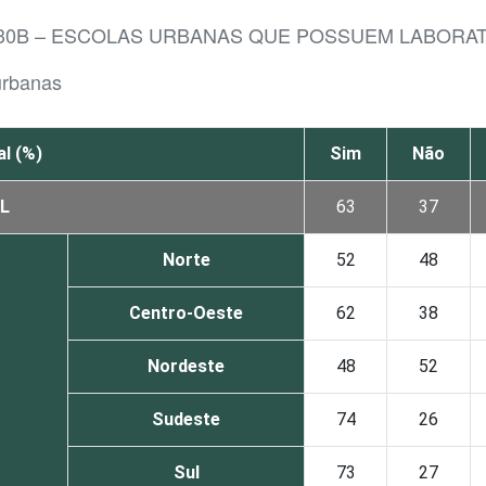
30B – ESCOLAS URBANAS QUE POSSUEM LABORAT
urbanas
l (%)
Sim
Não
L
63
37
Norte
52
48
Centro-Oeste
62
38
Nordeste
48
52
Sudeste
74
26
Sul
73
27