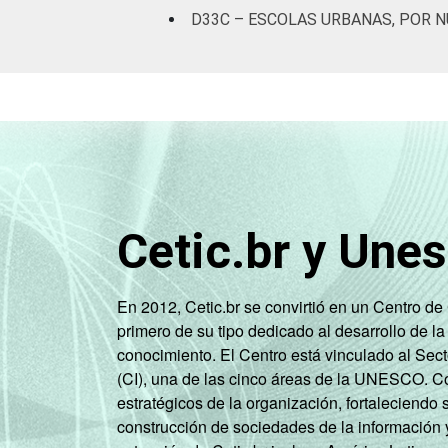
D33C – ESCOLAS URBANAS, POR
Cetic.br y Une
En 2012, Cetic.br se convirtió en un Centro d
primero de su tipo dedicado al desarrollo de la
conocimiento. El Centro está vinculado al Sec
(CI), una de las cinco áreas de la UNESCO. Con
estratégicos de la organización, fortaleciendo 
construcción de sociedades de la información 