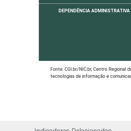
DEPENDÊNCIA ADMINISTRATIVA
Fonte: CGI.br/NIC.br, Centro Regional 
tecnologias de informação e comunicaç