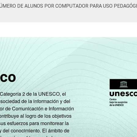
 NÚMERO DE ALUNOS POR COMPUTADOR PARA USO PEDAGÓG
sco
e Categoría 2 de la UNESCO, el
 sociedad de la información y del
tor de Comunicación e Información
tribuye al logro de los objetivos
sus esfuerzos para monitorear la
y del conocimiento. El ámbito de