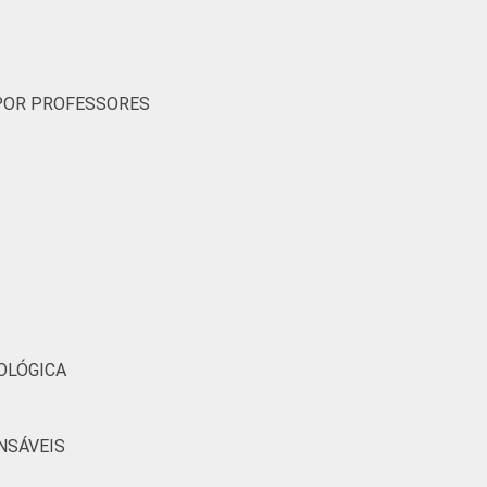
 POR PROFESSORES
OLÓGICA
NSÁVEIS