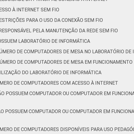
ESSO À INTERNET SEM FIO
ESTRIÇÕES PARA O USO DA CONEXÃO SEM FIO
 RESPONSÁVEL PELA MANUTENÇÃO DA REDE SEM FIO
OSSUEM LABORATÓRIO DE INFORMÁTICA
NÚMERO DE COMPUTADORES DE MESA NO LABORATÓRIO DE 
 NÚMERO DE COMPUTADORES DE MESA EM FUNCIONAMENTO 
TILIZAÇÃO DO LABORATÓRIO DE INFORMÁTICA
NÚMERO DE COMPUTADORES COM ACESSO À INTERNET
NÃO POSSUEM COMPUTADOR OU COMPUTADOR EM FUNCION
NÃO POSSUEM COMPUTADOR OU COMPUTADOR EM FUNCIONAM
ÚMERO DE COMPUTADORES DISPONÍVEIS PARA USO PEDAGÓ