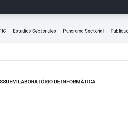
TIC
Estudios Sectoriales
Panorama Sectorial
Publica
OSSUEM LABORATÓRIO DE INFORMÁTICA