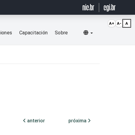
A+
A-
A
Selecionar idioma
ciones
Capacitación
Sobre
anterior
próxima