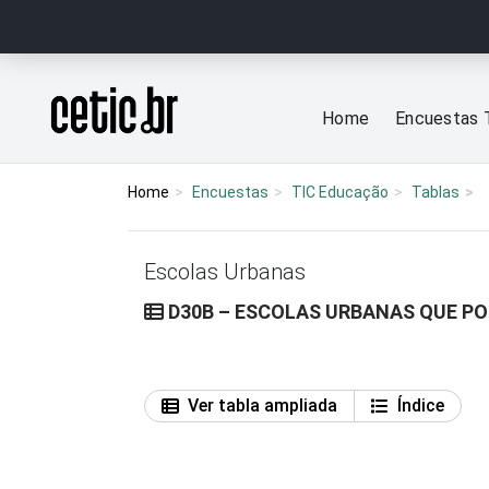
Ir para o conteúdo
Página inicial
Home
Encuestas 
Home
Encuestas
TIC Educação
Tablas
Escolas Urbanas
D30B – ESCOLAS URBANAS QUE P
Ver tabla ampliada
Índice