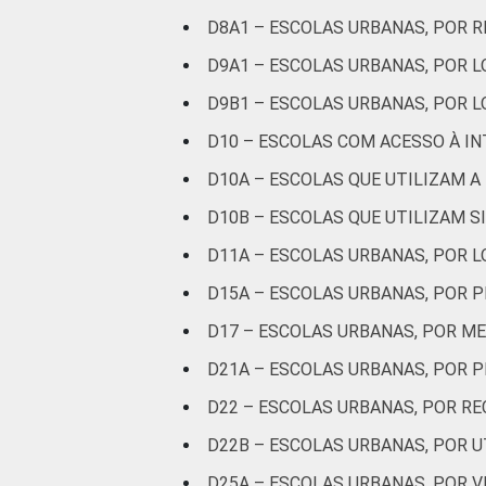
D8A1 – ESCOLAS URBANAS, POR
D9A1 – ESCOLAS URBANAS, POR 
D9B1 – ESCOLAS URBANAS, POR 
D10 – ESCOLAS COM ACESSO À I
D10A – ESCOLAS QUE UTILIZAM A
D10B – ESCOLAS QUE UTILIZAM S
D11A – ESCOLAS URBANAS, POR L
D15A – ESCOLAS URBANAS, POR P
D17 – ESCOLAS URBANAS, POR M
D21A – ESCOLAS URBANAS, POR
D22 – ESCOLAS URBANAS, POR RE
D22B – ESCOLAS URBANAS, POR U
D25A – ESCOLAS URBANAS, POR V