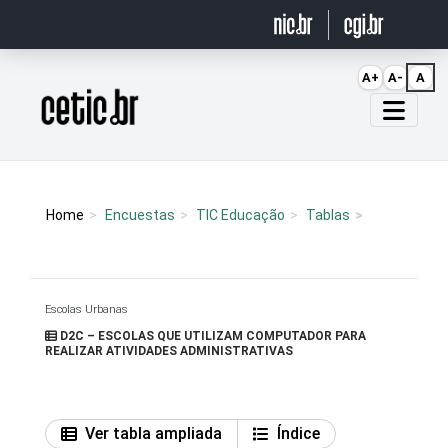
Ir para o conteúdo
A+
A-
A
Página inicial
Home
Encuestas
TIC Educação
Tablas
Escolas Urbanas
D2C – ESCOLAS QUE UTILIZAM COMPUTADOR PARA
REALIZAR ATIVIDADES ADMINISTRATIVAS
Ver tabla ampliada
Índice