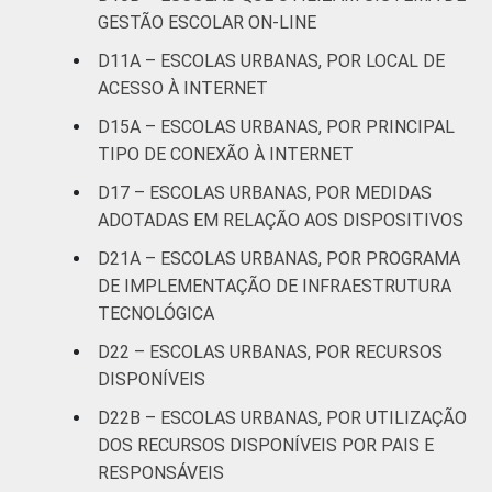
GESTÃO ESCOLAR ON-LINE
D11A – ESCOLAS URBANAS, POR LOCAL DE
ACESSO À INTERNET
D15A – ESCOLAS URBANAS, POR PRINCIPAL
TIPO DE CONEXÃO À INTERNET
D17 – ESCOLAS URBANAS, POR MEDIDAS
ADOTADAS EM RELAÇÃO AOS DISPOSITIVOS
D21A – ESCOLAS URBANAS, POR PROGRAMA
DE IMPLEMENTAÇÃO DE INFRAESTRUTURA
TECNOLÓGICA
D22 – ESCOLAS URBANAS, POR RECURSOS
DISPONÍVEIS
D22B – ESCOLAS URBANAS, POR UTILIZAÇÃO
DOS RECURSOS DISPONÍVEIS POR PAIS E
RESPONSÁVEIS