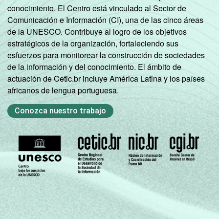
conocimiento. El Centro está vinculado al Sector de
Comunicación e Información (CI), una de las cinco áreas
de la UNESCO. Contribuye al logro de los objetivos
estratégicos de la organización, fortaleciendo sus
esfuerzos para monitorear la construcción de sociedades
de la información y del conocimiento. El ámbito de
actuación de Cetic.br incluye América Latina y los países
africanos de lengua portuguesa.
Conozca nuestro trabajo