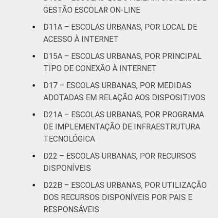
GESTÃO ESCOLAR ON-LINE
D11A – ESCOLAS URBANAS, POR LOCAL DE
ACESSO À INTERNET
D15A – ESCOLAS URBANAS, POR PRINCIPAL
TIPO DE CONEXÃO À INTERNET
D17 – ESCOLAS URBANAS, POR MEDIDAS
ADOTADAS EM RELAÇÃO AOS DISPOSITIVOS
D21A – ESCOLAS URBANAS, POR PROGRAMA
DE IMPLEMENTAÇÃO DE INFRAESTRUTURA
TECNOLÓGICA
D22 – ESCOLAS URBANAS, POR RECURSOS
DISPONÍVEIS
D22B – ESCOLAS URBANAS, POR UTILIZAÇÃO
DOS RECURSOS DISPONÍVEIS POR PAIS E
RESPONSÁVEIS