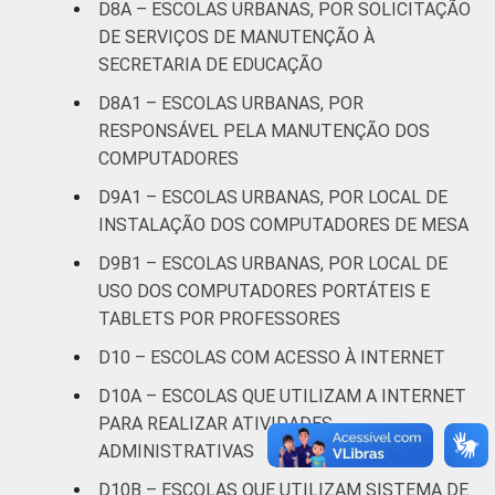
D8A – ESCOLAS URBANAS, POR SOLICITAÇÃO
DE SERVIÇOS DE MANUTENÇÃO À
SECRETARIA DE EDUCAÇÃO
D8A1 – ESCOLAS URBANAS, POR
RESPONSÁVEL PELA MANUTENÇÃO DOS
COMPUTADORES
D9A1 – ESCOLAS URBANAS, POR LOCAL DE
INSTALAÇÃO DOS COMPUTADORES DE MESA
D9B1 – ESCOLAS URBANAS, POR LOCAL DE
USO DOS COMPUTADORES PORTÁTEIS E
TABLETS POR PROFESSORES
D10 – ESCOLAS COM ACESSO À INTERNET
D10A – ESCOLAS QUE UTILIZAM A INTERNET
PARA REALIZAR ATIVIDADES
ADMINISTRATIVAS
D10B – ESCOLAS QUE UTILIZAM SISTEMA DE