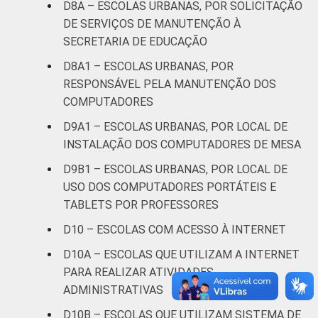
D8A – ESCOLAS URBANAS, POR SOLICITAÇÃO
DE SERVIÇOS DE MANUTENÇÃO À
SECRETARIA DE EDUCAÇÃO
D8A1 – ESCOLAS URBANAS, POR
RESPONSÁVEL PELA MANUTENÇÃO DOS
COMPUTADORES
D9A1 – ESCOLAS URBANAS, POR LOCAL DE
INSTALAÇÃO DOS COMPUTADORES DE MESA
D9B1 – ESCOLAS URBANAS, POR LOCAL DE
USO DOS COMPUTADORES PORTÁTEIS E
TABLETS POR PROFESSORES
D10 – ESCOLAS COM ACESSO À INTERNET
D10A – ESCOLAS QUE UTILIZAM A INTERNET
PARA REALIZAR ATIVIDADES
ADMINISTRATIVAS
D10B – ESCOLAS QUE UTILIZAM SISTEMA DE