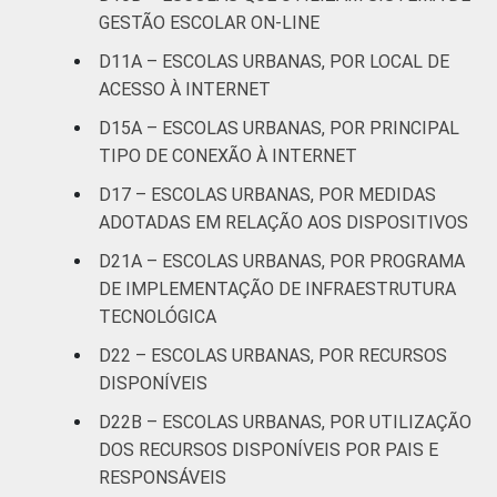
GESTÃO ESCOLAR ON-LINE
D11A – ESCOLAS URBANAS, POR LOCAL DE
ACESSO À INTERNET
D15A – ESCOLAS URBANAS, POR PRINCIPAL
TIPO DE CONEXÃO À INTERNET
D17 – ESCOLAS URBANAS, POR MEDIDAS
ADOTADAS EM RELAÇÃO AOS DISPOSITIVOS
D21A – ESCOLAS URBANAS, POR PROGRAMA
DE IMPLEMENTAÇÃO DE INFRAESTRUTURA
TECNOLÓGICA
D22 – ESCOLAS URBANAS, POR RECURSOS
DISPONÍVEIS
D22B – ESCOLAS URBANAS, POR UTILIZAÇÃO
DOS RECURSOS DISPONÍVEIS POR PAIS E
RESPONSÁVEIS