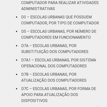
COMPUTADOR PARA REALIZAR ATIVIDADES
ADMINISTRATIVAS
D3 – ESCOLAS URBANAS QUE POSSUEM
COMPUTADOR, POR TIPO DE COMPUTADOR
D5 – ESCOLAS URBANAS, POR NÚMERO DE
COMPUTADORES EM FUNCIONAMENTO
D7A – ESCOLAS URBANAS, POR
SUBSTITUIÇÃO DOS COMPUTADORES
D7A1 – ESCOLAS URBANAS, POR SISTEMA
OPERACIONAL DOS COMPUTADORES
D7B – ESCOLAS URBANAS, POR
ATUALIZAÇÃO DOS COMPUTADORES
D7C – ESCOLAS URBANAS, POR FORMA DE
APOIO PARA ATUALIZAÇÃO DOS
DISPOSITIVOS