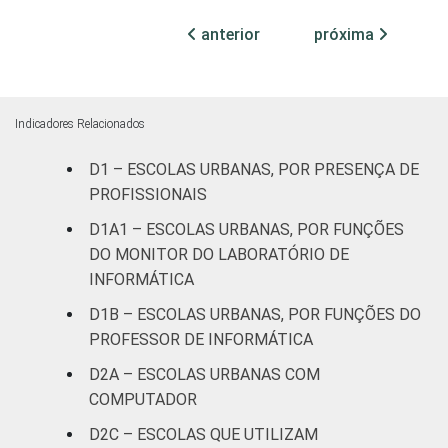
anterior
próxima
Fonte: CGI.br/NIC.br, Centro Regional de
Estudos para o Desenvolvimento da
Sociedade da Informação (Cetic.br),
Pesquisa sobre o uso das tecnologias de
Indicadores Relacionados
informação e comunicação nas escolas
brasileiras - TIC Educação 2019
D1 – ESCOLAS URBANAS, POR PRESENÇA DE
PROFISSIONAIS
D1A1 – ESCOLAS URBANAS, POR FUNÇÕES
DO MONITOR DO LABORATÓRIO DE
INFORMÁTICA
D1B – ESCOLAS URBANAS, POR FUNÇÕES DO
PROFESSOR DE INFORMÁTICA
D2A – ESCOLAS URBANAS COM
COMPUTADOR
D2C – ESCOLAS QUE UTILIZAM