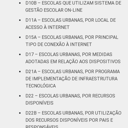
D10B – ESCOLAS QUE UTILIZAM SISTEMA DE
GESTÃO ESCOLAR ON-LINE
D11A – ESCOLAS URBANAS, POR LOCAL DE
ACESSO À INTERNET
D15A – ESCOLAS URBANAS, POR PRINCIPAL
TIPO DE CONEXÃO À INTERNET
D17 – ESCOLAS URBANAS, POR MEDIDAS
ADOTADAS EM RELAÇÃO AOS DISPOSITIVOS
D21A – ESCOLAS URBANAS, POR PROGRAMA
DE IMPLEMENTAÇÃO DE INFRAESTRUTURA
TECNOLÓGICA
D22 – ESCOLAS URBANAS, POR RECURSOS
DISPONÍVEIS
D22B – ESCOLAS URBANAS, POR UTILIZAÇÃO
DOS RECURSOS DISPONÍVEIS POR PAIS E
RESPONSÁVEIS