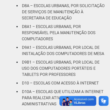
D8A – ESCOLAS URBANAS, POR SOLICITAÇÃO
DE SERVIÇOS DE MANUTENÇÃO À
SECRETARIA DE EDUCAÇÃO
D8A1 – ESCOLAS URBANAS, POR
RESPONSÁVEL PELA MANUTENÇÃO DOS
COMPUTADORES
D9A1 – ESCOLAS URBANAS, POR LOCAL DE
INSTALAÇÃO DOS COMPUTADORES DE MESA
D9B1 – ESCOLAS URBANAS, POR LOCAL DE
USO DOS COMPUTADORES PORTÁTEIS E
TABLETS POR PROFESSORES
D10 – ESCOLAS COM ACESSO À INTERNET
D10A – ESCOLAS QUE UTILIZAM A INTERNET
PARA REALIZAR ATIVIDADES
ADMINISTRATIVAS