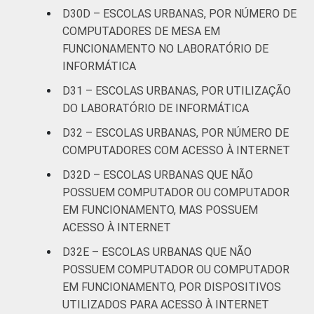
D30D – ESCOLAS URBANAS, POR NÚMERO DE
COMPUTADORES DE MESA EM
FUNCIONAMENTO NO LABORATÓRIO DE
INFORMÁTICA
D31 – ESCOLAS URBANAS, POR UTILIZAÇÃO
DO LABORATÓRIO DE INFORMÁTICA
D32 – ESCOLAS URBANAS, POR NÚMERO DE
COMPUTADORES COM ACESSO À INTERNET
D32D – ESCOLAS URBANAS QUE NÃO
POSSUEM COMPUTADOR OU COMPUTADOR
EM FUNCIONAMENTO, MAS POSSUEM
ACESSO À INTERNET
D32E – ESCOLAS URBANAS QUE NÃO
POSSUEM COMPUTADOR OU COMPUTADOR
EM FUNCIONAMENTO, POR DISPOSITIVOS
UTILIZADOS PARA ACESSO À INTERNET