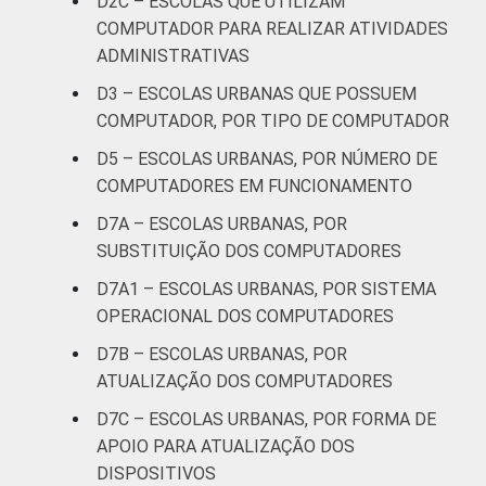
D2C – ESCOLAS QUE UTILIZAM
COMPUTADOR PARA REALIZAR ATIVIDADES
ADMINISTRATIVAS
D3 – ESCOLAS URBANAS QUE POSSUEM
COMPUTADOR, POR TIPO DE COMPUTADOR
D5 – ESCOLAS URBANAS, POR NÚMERO DE
COMPUTADORES EM FUNCIONAMENTO
D7A – ESCOLAS URBANAS, POR
SUBSTITUIÇÃO DOS COMPUTADORES
D7A1 – ESCOLAS URBANAS, POR SISTEMA
OPERACIONAL DOS COMPUTADORES
D7B – ESCOLAS URBANAS, POR
ATUALIZAÇÃO DOS COMPUTADORES
D7C – ESCOLAS URBANAS, POR FORMA DE
APOIO PARA ATUALIZAÇÃO DOS
DISPOSITIVOS