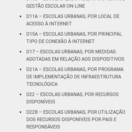
GESTÃO ESCOLAR ON-LINE
D11A – ESCOLAS URBANAS, POR LOCAL DE
ACESSO À INTERNET
D15A – ESCOLAS URBANAS, POR PRINCIPAL
TIPO DE CONEXÃO À INTERNET
D17 – ESCOLAS URBANAS, POR MEDIDAS
ADOTADAS EM RELAÇÃO AOS DISPOSITIVOS
D21A – ESCOLAS URBANAS, POR PROGRAMA
DE IMPLEMENTAÇÃO DE INFRAESTRUTURA
TECNOLÓGICA
D22 – ESCOLAS URBANAS, POR RECURSOS
DISPONÍVEIS
D22B – ESCOLAS URBANAS, POR UTILIZAÇÃO
DOS RECURSOS DISPONÍVEIS POR PAIS E
RESPONSÁVEIS