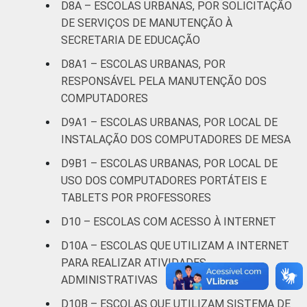
D8A – ESCOLAS URBANAS, POR SOLICITAÇÃO
DE SERVIÇOS DE MANUTENÇÃO À
SECRETARIA DE EDUCAÇÃO
D8A1 – ESCOLAS URBANAS, POR
RESPONSÁVEL PELA MANUTENÇÃO DOS
COMPUTADORES
D9A1 – ESCOLAS URBANAS, POR LOCAL DE
INSTALAÇÃO DOS COMPUTADORES DE MESA
D9B1 – ESCOLAS URBANAS, POR LOCAL DE
USO DOS COMPUTADORES PORTÁTEIS E
TABLETS POR PROFESSORES
D10 – ESCOLAS COM ACESSO À INTERNET
D10A – ESCOLAS QUE UTILIZAM A INTERNET
PARA REALIZAR ATIVIDADES
ADMINISTRATIVAS
D10B – ESCOLAS QUE UTILIZAM SISTEMA DE