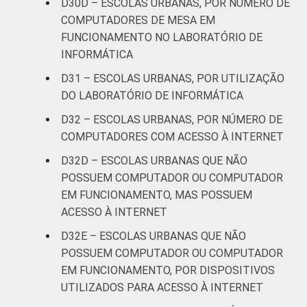
D30D – ESCOLAS URBANAS, POR NÚMERO DE
COMPUTADORES DE MESA EM
FUNCIONAMENTO NO LABORATÓRIO DE
INFORMÁTICA
D31 – ESCOLAS URBANAS, POR UTILIZAÇÃO
DO LABORATÓRIO DE INFORMÁTICA
D32 – ESCOLAS URBANAS, POR NÚMERO DE
COMPUTADORES COM ACESSO À INTERNET
D32D – ESCOLAS URBANAS QUE NÃO
POSSUEM COMPUTADOR OU COMPUTADOR
EM FUNCIONAMENTO, MAS POSSUEM
ACESSO À INTERNET
D32E – ESCOLAS URBANAS QUE NÃO
POSSUEM COMPUTADOR OU COMPUTADOR
EM FUNCIONAMENTO, POR DISPOSITIVOS
UTILIZADOS PARA ACESSO À INTERNET