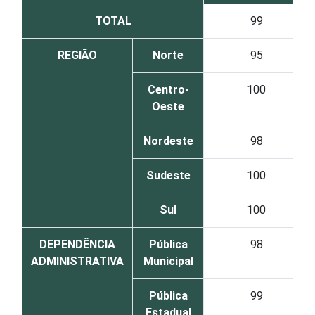
TOTAL
99
REGIÃO
Norte
95
Centro-
100
Oeste
Nordeste
98
Sudeste
100
Sul
100
DEPENDÊNCIA
Pública
98
ADMINISTRATIVA
Municipal
Pública
99
Estadual