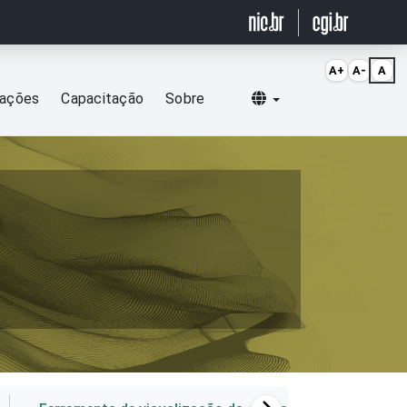
A+
A-
A
Selecionar idioma
cações
Capacitação
Sobre