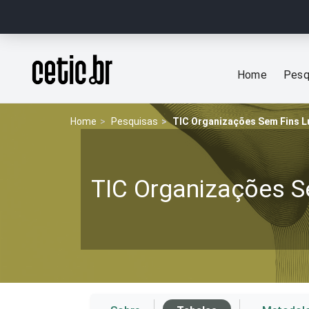
Ir para o conteúdo
Página inicial
Home
Pesq
Home
Pesquisas
TIC Organizações Sem Fins L
TIC Organizações S