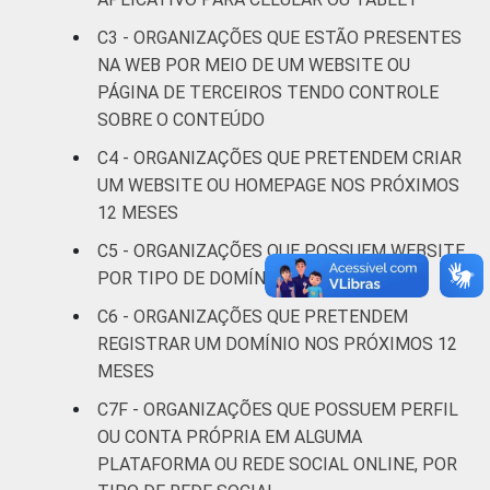
Saúde e
assistência
11
75
C3 - ORGANIZAÇÕES QUE ESTÃO PRESENTES
social
NA WEB POR MEIO DE UM WEBSITE OU
PÁGINA DE TERCEIROS TENDO CONTROLE
Habitação e
SOBRE O CONTEÚDO
12
58
meio ambiente
C4 - ORGANIZAÇÕES QUE PRETENDEM CRIAR
UM WEBSITE OU HOMEPAGE NOS PRÓXIMOS
Outros
19
70
12 MESES
Fonte: CGI.br/NIC.br, Centro Regional de
C5 - ORGANIZAÇÕES QUE POSSUEM WEBSITE,
Estudos para o Desenvolvimento da
POR TIPO DE DOMÍNIO
Sociedade da Informação (Cetic.br),
C6 - ORGANIZAÇÕES QUE PRETENDEM
Pesquisa sobre o uso das tecnologias de
REGISTRAR UM DOMÍNIO NOS PRÓXIMOS 12
informação e comunicação nas organizações
MESES
sem fins lucrativos brasileiras - TIC
Organizações Sem Fins Lucrativos 2022.
C7F - ORGANIZAÇÕES QUE POSSUEM PERFIL
OU CONTA PRÓPRIA EM ALGUMA
PLATAFORMA OU REDE SOCIAL ONLINE, POR