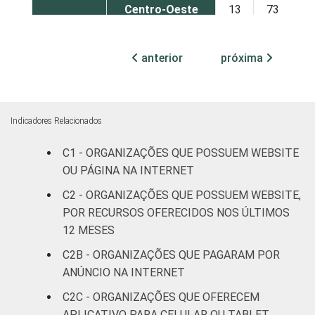
Centro-Oeste
13
73
ATIVIDADE
Associações
anterior
próxima
patronais e
16
60
profissionais
Cultura e
15
64
Indicadores Relacionados
recreação
C1 - ORGANIZAÇÕES QUE POSSUEM WEBSITE
Educação e
OU PÁGINA NA INTERNET
22
74
pesquisa
C2 - ORGANIZAÇÕES QUE POSSUEM WEBSITE,
POR RECURSOS OFERECIDOS NOS ÚLTIMOS
Desenvolvimento
12 MESES
e defesa de
8
59
direitos
C2B - ORGANIZAÇÕES QUE PAGARAM POR
ANÚNCIO NA INTERNET
Religião
13
71
C2C - ORGANIZAÇÕES QUE OFERECEM
APLICATIVO PARA CELULAR OU TABLET