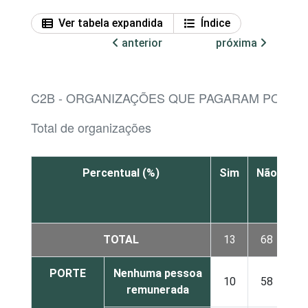
Ver tabela expandida
Índice
anterior
próxima
C2B - ORGANIZAÇÕES QUE PAGARAM POR A
Total de organizações
Percentual (%)
Sim
Não
N
sa
TOTAL
13
68
PORTE
Nenhuma pessoa
10
58
remunerada