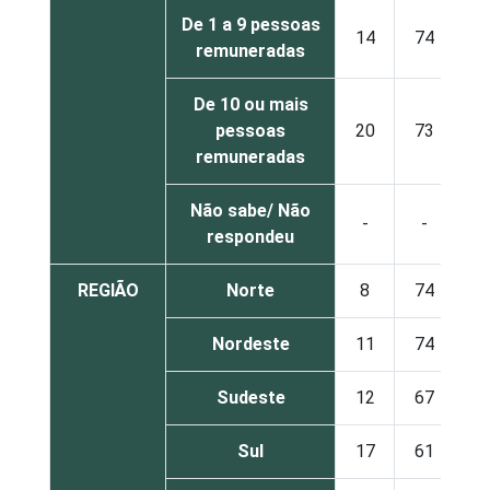
De 1 a 9 pessoas
14
74
remuneradas
De 10 ou mais
pessoas
20
73
remuneradas
Não sabe/ Não
-
-
respondeu
REGIÃO
Norte
8
74
Nordeste
11
74
Sudeste
12
67
Sul
17
61