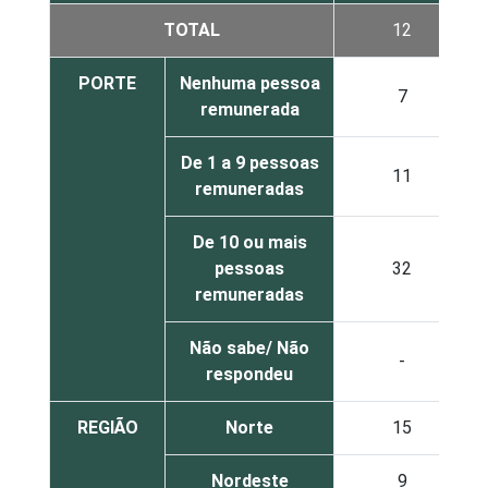
TOTAL
12
PORTE
Nenhuma pessoa
7
remunerada
De 1 a 9 pessoas
11
remuneradas
De 10 ou mais
pessoas
32
remuneradas
Não sabe/ Não
-
respondeu
REGIÃO
Norte
15
Nordeste
9