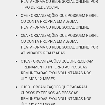
informação e comunicação nas organizações
PLATAFORMA OU REDE SOCIAL ONLINE, POR
sem fins lucrativos brasileiras - TIC
TIPO DE REDE SOCIAL
Organizações Sem Fins Lucrativos 2022.
C7G - ORGANIZAÇÕES QUE POSSUEM PERFIL
OU CONTA PRÓPRIA EM ALGUMA
PLATAFORMA OU REDE SOCIAL ONLINE
C8A - ORGANIZAÇÕES QUE POSSUEM PERFIL
OU CONTA PRÓPRIA EM ALGUMA
PLATAFORMA OU REDE SOCIAL ONLINE, POR
ATIVIDADES REALIZADAS
C10A - ORGANIZAÇÕES QUE OFERECERAM
TREINAMENTO INTERNO ÀS PESSOAS
REMUNERADAS E/OU VOLUNTÁRIAS NOS
ÚLTIMOS 12 MESES
C10B - ORGANIZAÇÕES QUE PAGARAM
CURSOS EXTERNOS ÀS PESSOAS
REMUNERADAS E/OU VOLUNTÁRIAS NOS
ÚLTIMOS 12 MESES