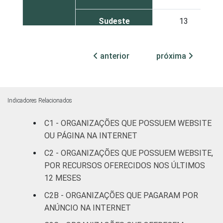
Sudeste
13
Sul
9
anterior
próxima
Centro-Oeste
15
ATIVIDADE
Associações
Indicadores Relacionados
patronais e
12
profissionais
C1 - ORGANIZAÇÕES QUE POSSUEM WEBSITE
OU PÁGINA NA INTERNET
Cultura e
14
C2 - ORGANIZAÇÕES QUE POSSUEM WEBSITE,
recreação
POR RECURSOS OFERECIDOS NOS ÚLTIMOS
12 MESES
Educação e
17
pesquisa
C2B - ORGANIZAÇÕES QUE PAGARAM POR
ANÚNCIO NA INTERNET
Desenvolvimento