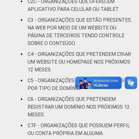
C2C - ORGANIZAÇÕES QUE OFERECEM
e defesa de
9
APLICATIVO PARA CELULAR OU TABLET
direitos
C3 - ORGANIZAÇÕES QUE ESTÃO PRESENTES
Religião
9
NA WEB POR MEIO DE UM WEBSITE OU
PÁGINA DE TERCEIROS TENDO CONTROLE
Saúde e
SOBRE O CONTEÚDO
assistência
15
C4 - ORGANIZAÇÕES QUE PRETENDEM CRIAR
social
UM WEBSITE OU HOMEPAGE NOS PRÓXIMOS
12 MESES
Habitação e
10
meio ambiente
C5 - ORGANIZAÇÕES QUE POSSUEM WEBSITE,
POR TIPO DE DOMÍNIO
Outros
17
C6 - ORGANIZAÇÕES QUE PRETENDEM
REGISTRAR UM DOMÍNIO NOS PRÓXIMOS 12
Fonte: CGI.br/NIC.br, Centro Regional de
MESES
Estudos para o Desenvolvimento da
Sociedade da Informação (Cetic.br),
C7F - ORGANIZAÇÕES QUE POSSUEM PERFIL
Pesquisa sobre o uso das tecnologias de
OU CONTA PRÓPRIA EM ALGUMA